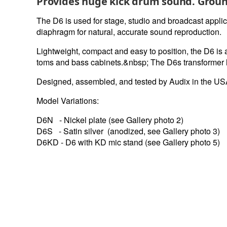
Provides huge kick drum sound. Groun
The D6 is used for stage, studio and broadcast appli
diaphragm for natural, accurate sound reproduction.
Lightweight, compact and easy to position, the D6 is 
toms and bass cabinets.&nbsp; The D6s transformer l
Designed, assembled, and tested by Audix in the US
Model Variations:
D6N - Nickel plate (see Gallery photo 2)
D6S - Satin silver (anodized, see Gallery photo 3)
D6KD - D6 with KD mic stand (see Gallery photo 5)