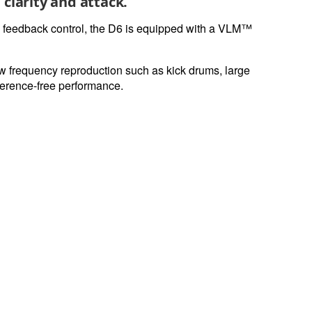
clarity and attack.
nd feedback control, the D6 is equipped with a VLM™
ow frequency reproduction such as kick drums, large
ference-free performance.