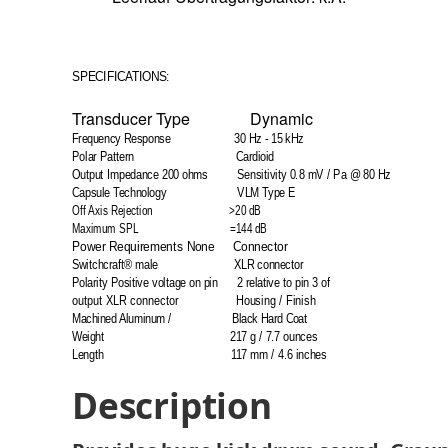
SPECIFICATIONS:
Transducer Type Dynamic
Frequency Response 30 Hz - 15 kHz
Polar Pattern Cardioid
Output Impedance 200 ohms Sensitivity 0.8 mV / Pa @ 80 Hz
Capsule Technology VLM Type E
Off Axis Rejection >20 dB
Maximum SPL =144 dB
Power Requirements None Connector
Switchcraft® male XLR connector
Polarity Positive voltage on pin 2 relative to pin 3 of
output XLR connector Housing / Finish
Machined Aluminum / Black Hard Coat
Weight 217 g / 7.7 ounces
Length 117 mm / 4.6 inches
Description