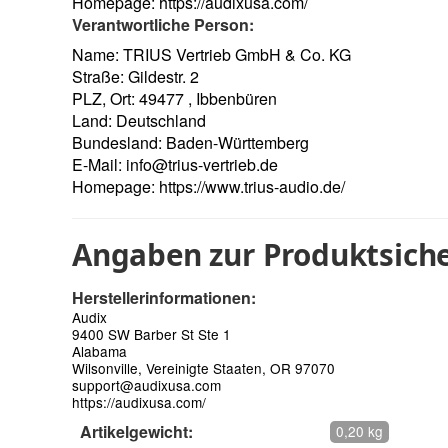
Homepage:
https://audixusa.com/
Verantwortliche Person:
Name: TRIUS Vertrieb GmbH & Co. KG
Straße: Gildestr. 2
PLZ, Ort: 49477 , Ibbenbüren
Land: Deutschland
Bundesland: Baden-Württemberg
E-Mail:
info@trius-vertrieb.de
Homepage:
https://www.trius-audio.de/
Angaben zur Produktsiche
Herstellerinformationen:
Audix
9400 SW Barber St Ste 1
Alabama
Wilsonville, Vereinigte Staaten, OR 97070
support@audixusa.com
https://audixusa.com/
Artikelgewicht:
0,20 kg