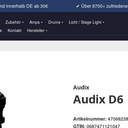
nd innerhalb DE ab 30€
✔
Über 8700+ zufrieden
Zubehör
Amps
Drums
Licht / Stage Light
e
Kontakt
Hersteller
Audix
Audix D6
Artikelnummer:
4706823
GTIN:
0687471121047