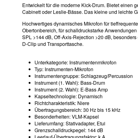
Entwickelt für die moderne Kick-Drum. Bietet einen 
Cabinett oder Leslie-Bässe. Das kleine und leichte 
Hochwertiges dynamisches Mikrofon für tieffrequent
Obertonbereich, für schalldruckstarke Anwendungen Li
SPL >144 dB, Off-Axis-Rejection >20 dB, besonders g
D-Clip und Transporttasche.
Unterkategorie: Instrumentenmikrofon
Typ: Instrumenten-Mikrofon
Instrumentengruppe: Schlagzeug/Percussion
Instrument (1. Wahl): Bass-Drum
Instrument (2. Wahl): E-Bass Amp
Kapseltechnologie: Dynamisch
Richtcharakteristik: Niere
Übertragungsbereich: 30 Hz bis 15 kHz
Besonderheiten: VLM-Kapsel
Lieferumfang: Stativadapter, Etui
Grenzschalldruckpegel: 144 dB
Leerlauf-Übertragungsfaktor: k.A.