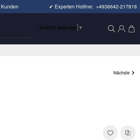
e Kunden
✔
Experten Hotline:
+4936642-217818
Select Language
▼
Nächste
8