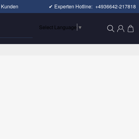
e Kunden
✔
Experten Hotline:
+4936642-217818
Select Language
▼