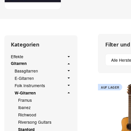
Filter und
Kategorien
Effekte
Alle Herste
Gitarren
Bassgitarren
E-Gitarren
Folk Instruments
AUF LAGER
W-Gitarren
Framus
Ibanez
Richwood
Riversong Guitars
Stanford