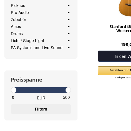
Pickups
Pro Audio
Zubehör
Amps
Stanford 4
Western
Drums
Licht / Stage Light
499,
PA Systems and Live Sound
In den W
Preisspanne
EUR
Filtern