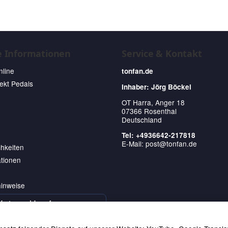
e Informationen
Service & Kontakt
nline
tonfan.de
fekt Pedals
Inhaber: Jörg Böckel
OT Harra, Anger 18
07366 Rosenthal
Deutschland
Tel: +4936642-217818
E-Mail:
post@tonfan.de
hkeiten
tionen
hinweise
Vertrag widerrufen