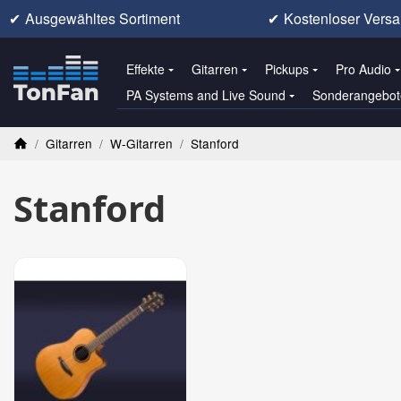
✔
Ausgewähltes Sortiment
✔
Kostenloser Versa
Effekte
Gitarren
Pickups
Pro Audio
PA Systems and Live Sound
Sonderangebot
/
Gitarren
/
W-Gitarren
/
Stanford
Startseite
Stanford