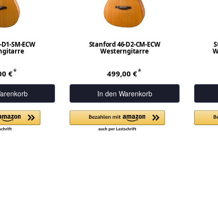
6-D1-SM-ECW
Stanford 46-D2-CM-ECW
S
gitarre
Westerngitarre
W
*
*
00 €
499,00 €
arenkorb
In den Warenkorb