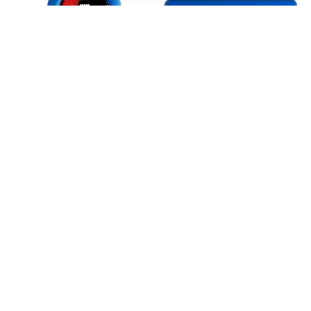
SNARK SN-1X Clip-On
SNARK SN-3 Guitar & Bass
Chromatic Guitar Tuner
Tuner/Metronome
*
*
16,50 €
7,90 €
In den Warenkorb
In den Warenkorb