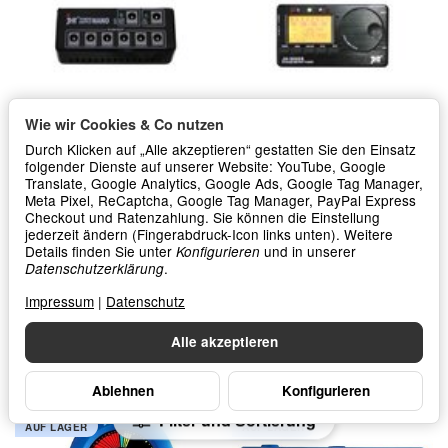
Wie wir Cookies & Co nutzen
Durch Klicken auf „Alle akzeptieren“ gestatten Sie den Einsatz
folgender Dienste auf unserer Website: YouTube, Google
JHT Power Supply Nano PSN-1
JHT Strobe Metro-Tuner JH-
5000S
Translate, Google Analytics, Google Ads, Google Tag Manager,
Meta Pixel, ReCaptcha, Google Tag Manager, PayPal Express
Checkout und Ratenzahlung. Sie können die Einstellung
*
*
45,00 €
25,90 €
jederzeit ändern (Fingerabdruck-Icon links unten). Weitere
Details finden Sie unter
und in unserer
Konfigurieren
.
In den Warenkorb
In den Warenkorb
Datenschutzerklärung
Impressum
|
Datenschutz
Alle akzeptieren
Ablehnen
Konfigurieren
Filter und Sortierung
AUF LAGER
AUF LAGER