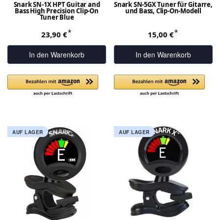
Snark SN-1X HPT Guitar and
Snark SN-5GX Tuner für Gitarre,
Bass High Precision Clip-On
und Bass, Clip-On-Modell
Tuner Blue
*
*
23,90 €
15,00 €
In den Warenkorb
In den Warenkorb
AUF LAGER
AUF LAGER