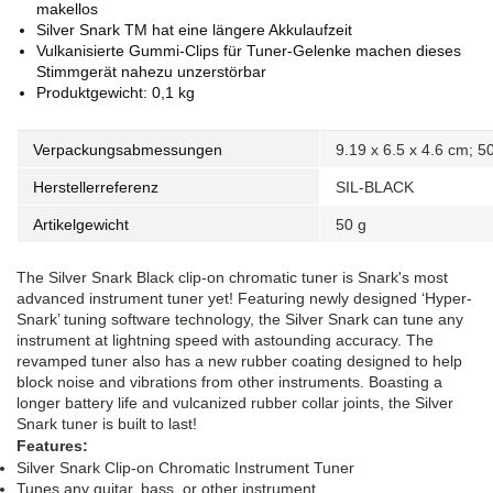
makellos
Silver Snark TM hat eine längere Akkulaufzeit
Vulkanisierte Gummi-Clips für Tuner-Gelenke machen dieses
Stimmgerät nahezu unzerstörbar
Produktgewicht: 0,1 kg
Verpackungsabmessungen
‎9.19 x 6.5 x 4.6 cm;
Herstellerreferenz
‎SIL-BLACK
Artikelgewicht
‎50 g
The Silver Snark Black clip-on chromatic tuner is Snark's most
advanced instrument tuner yet! Featuring newly designed ‘Hyper-
Snark’ tuning software technology, the Silver Snark can tune any
instrument at lightning speed with astounding accuracy. The
revamped tuner also has a new rubber coating designed to help
block noise and vibrations from other instruments. Boasting a
longer battery life and vulcanized rubber collar joints, the Silver
Snark tuner is built to last!
Features:
Silver Snark Clip-on Chromatic Instrument Tuner
Tunes any guitar, bass, or other instrument