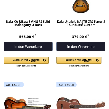
Kala KA-UBass SMHG-FS Solid
Kala Ukulele KA-JTE-2TS Tenor 2
Mahogany U-Bass
T Sunburst Custom
*
*
565,00 €
379,00 €
In den Warenkorb
In den Warenkorb
AUF LAGER
AUF LAGER