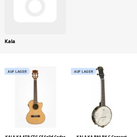
Kala
AUF LAGER
AUF LAGER
KALA KA ATP CTG CE Solid Cedar
KALA KA BNJ BK C Concert