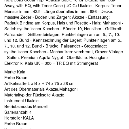
Away, with EQ, with Tenor Case (UC-C) Ukulele - Korpus: Tenor -
Mensur in mm: 432 - Länge über alles in mm : 686 - Decke:
massive Zeder - Boden und Zargen: Akazie - Einfassung:
Padauk Binding am Korpus, Hals und Rosette - Hals: Mahagoni -
Sattel: synthetischer Knochen - Bünde: 19, Neusilber - Griffbrett:
Palisander - Griffbretteinlagen: Punkteinlagen am am 5., 7., 10.
und 12. Bund - Kennzeichnung der Lagen: Punkteinlagen am 5.,
7., 10. und 12. Bund - Brücke: Palisander - Stegeinlage:
synthetischer Knochen - Mechaniken: verchromt, Grover Vintage
- Saiten: Premium Aquila Nylgut - Oberfläche: Hochglanz -
Elektronik: Kala UK – 300 – TR EQ mit Stimmgerät
Marke Kala
Farbe Braun
Artikelmaße L x B x H 74 x 75 x 28 cm
Art des Obermaterials Akazie,Mahagoni
Materialtyp der Rückseite Akazie
Instrument Ukulele
Betriebsmodus Manuell
Saitenanzahl 4
Hersteller KALA
Farbe Braun