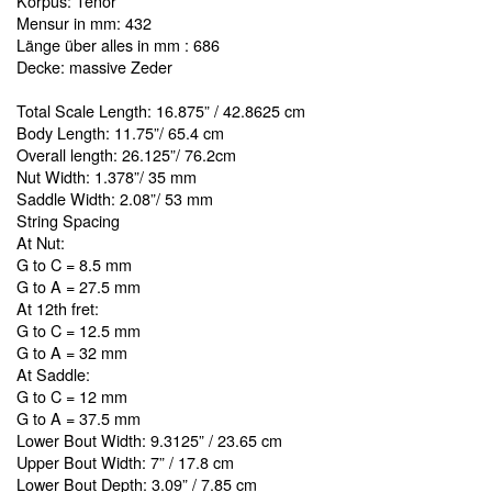
Korpus: Tenor
Mensur in mm: 432
Länge über alles in mm : 686
Decke: massive Zeder
Total Scale Length: 16.875” / 42.8625 cm
Body Length: 11.75”/ 65.4 cm
Overall length: 26.125”/ 76.2cm
Nut Width: 1.378”/ 35 mm
Saddle Width: 2.08”/ 53 mm
String Spacing
At Nut:
G to C = 8.5 mm
G to A = 27.5 mm
At 12th fret:
G to C = 12.5 mm
G to A = 32 mm
At Saddle:
G to C = 12 mm
G to A = 37.5 mm
Lower Bout Width: 9.3125” / 23.65 cm
Upper Bout Width: 7” / 17.8 cm
Lower Bout Depth: 3.09” / 7.85 cm