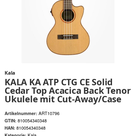
Kala
KALA KA ATP CTG CE Solid
Cedar Top Acacica Back Tenor
Ukulele mit Cut-Away/Case
ART10796
Artikelnummer:
810054340348
GTIN:
810054340348
HAN:
Kala
Kategorie: