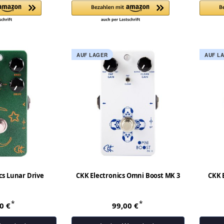
AUF LAGER
AUF L
cs Lunar Drive
CKK Electronics Omni Boost MK 3
CKK E
*
*
00 €
99,00 €