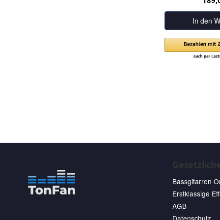
189,
In den W
Gesetzlich
Bassgitarren O
Erstklassige Ef
AGB
Datenschutz