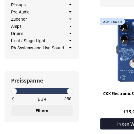
Pickups
Pro Audio
Zubehör
AUF LAGER
Amps
Drums
Licht / Stage Light
PA Systems and Live Sound
Preisspanne
CKK Electronic S
EUR
Filtern
135,
In den W