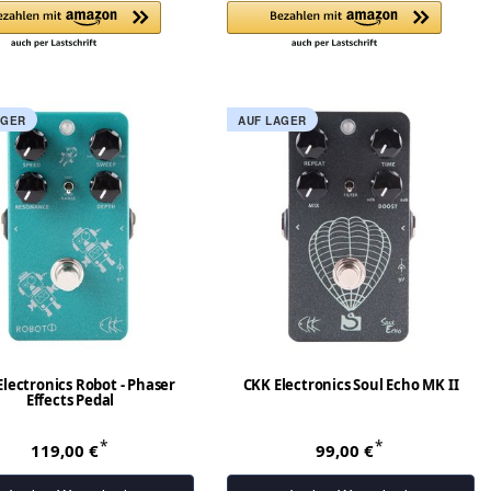
AGER
AUF LAGER
lectronics Robot - Phaser
CKK Electronics Soul Echo MK II
Effects Pedal
*
*
119,00 €
99,00 €