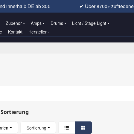
nd innerhalb DE ab 30€
✔
Über 8700+ zufrieden
Zubehör
Amps
Drums
Licht / Stage Light
e
Kontakt
Hersteller
 Sortierung
orien
Sortierung