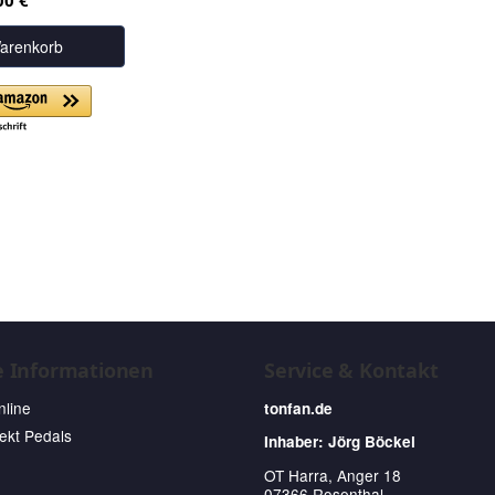
00 €
arenkorb
e Informationen
Service & Kontakt
nline
tonfan.de
fekt Pedals
Inhaber: Jörg Böckel
OT Harra, Anger 18
07366 Rosenthal