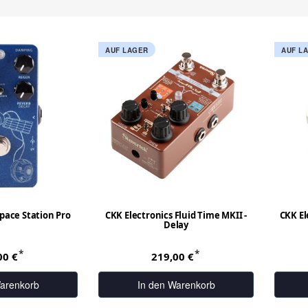
AUF LAGER
AUF L
pace Station Pro
CKK Electronics Fluid Time MKII -
CKK El
Delay
*
*
00 €
219,00 €
arenkorb
In den Warenkorb