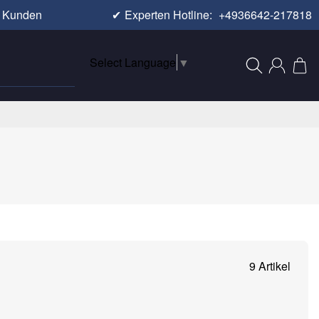
e Kunden
✔
Experten Hotline:
+4936642-217818
Select Language
▼
9 Artikel