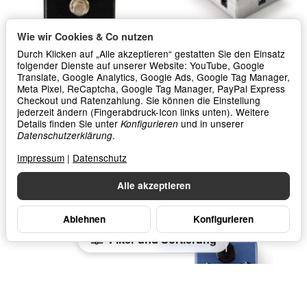
Wie wir Cookies & Co nutzen
Durch Klicken auf „Alle akzeptieren“ gestatten Sie den Einsatz
folgender Dienste auf unserer Website: YouTube, Google
Dunlop M-82 Bass Envelope
Dunlop M237 DC Brick Power
Filter
Supply EU
Translate, Google Analytics, Google Ads, Google Tag Manager,
Meta Pixel, ReCaptcha, Google Tag Manager, PayPal Express
Checkout und Ratenzahlung. Sie können die Einstellung
*
*
195,00 €
129,00 €
jederzeit ändern (Fingerabdruck-Icon links unten). Weitere
Details finden Sie unter
und in unserer
Konfigurieren
.
In den Warenkorb
In den Warenkorb
Datenschutzerklärung
Impressum
|
Datenschutz
Alle akzeptieren
Ablehnen
Konfigurieren
Filter und Sortierung
AUF LAGER