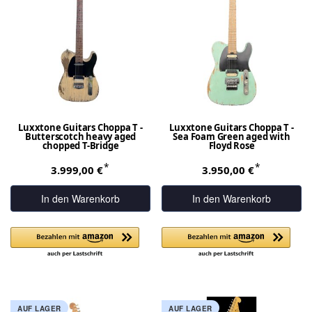
Luxxtone Guitars Choppa T -
Luxxtone Guitars Choppa T -
Butterscotch heavy aged
Sea Foam Green aged with
chopped T-Bridge
Floyd Rose
*
*
3.999,00 €
3.950,00 €
In den Warenkorb
In den Warenkorb
AUF LAGER
AUF LAGER