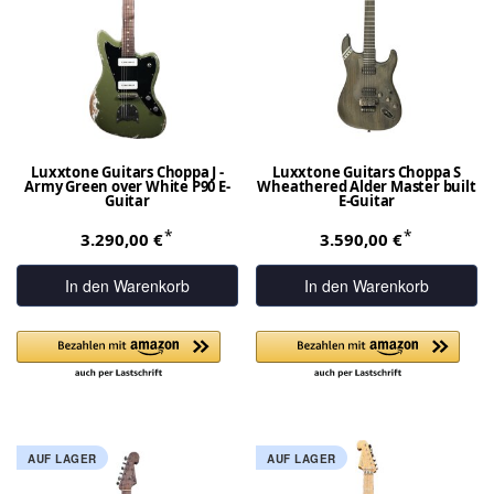
Luxxtone Guitars Choppa J -
Luxxtone Guitars Choppa S
Army Green over White P90 E-
Wheathered Alder Master built
Guitar
E-Guitar
*
*
3.290,00 €
3.590,00 €
In den Warenkorb
In den Warenkorb
AUF LAGER
AUF LAGER