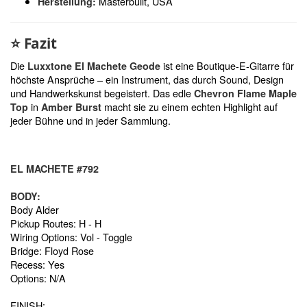
Masterbuilt, USA
Herstellung:
⭐
Fazit
Die
ist eine Boutique-E-Gitarre für
Luxxtone El Machete Geode
höchste Ansprüche – ein Instrument, das durch Sound, Design
und Handwerkskunst begeistert. Das edle
Chevron Flame Maple
in
macht sie zu einem echten Highlight auf
Top
Amber Burst
jeder Bühne und in jeder Sammlung.
EL MACHETE #792
BODY:
Body Alder
Pickup Routes: H - H
Wiring Options: Vol - Toggle
Bridge: Floyd Rose
Recess: Yes
Options: N/A
FINISH: