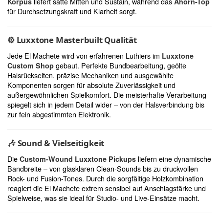
liefert satte Mitten und Sustain, während das
Korpus
Ahorn-Top
für Durchsetzungskraft und Klarheit sorgt.
⚙️
Luxxtone Masterbuilt Qualität
Jede El Machete wird von erfahrenen Luthiers im
Luxxtone
gebaut. Perfekte Bundbearbeitung, geölte
Custom Shop
Halsrückseiten, präzise Mechaniken und ausgewählte
Komponenten sorgen für absolute Zuverlässigkeit und
außergewöhnlichen Spielkomfort. Die meisterhafte Verarbeitung
spiegelt sich in jedem Detail wider – von der Halsverbindung bis
zur fein abgestimmten Elektronik.
🎶
Sound & Vielseitigkeit
Die
liefern eine dynamische
Custom-Wound Luxxtone Pickups
Bandbreite – von glasklaren Clean-Sounds bis zu druckvollen
Rock- und Fusion-Tones. Durch die sorgfältige Holzkombination
reagiert die El Machete extrem sensibel auf Anschlagstärke und
Spielweise, was sie ideal für Studio- und Live-Einsätze macht.