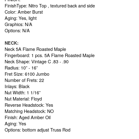
FinishType: Nitro Top , textured back and side
Color: Amber Burst
Aging: Yes, light
Graphics: N/A
Options: N/A
NECK:
Neck 5A Flame Roasted Maple
Fingerboard: 1 pcs. 5A Flame Roasted Maple
Neck Shape: Vintage C .83 - .90
Radius: 10” - 16”
Fret Size: 6100 Jumbo
Number of Frets: 22
Inlays: Black
Nut Width: 1 1/16”
Nut Material: Floyd
Reverse Headstock: Yes
Matching Headstock: NO
Finish: Aged Amber Oil
Aging: Yes
Options: bottom adjust Truss Rod