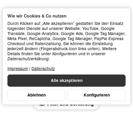
Wie wir Cookies & Co nutzen
Durch Klicken auf „Alle akzeptieren“ gestatten Sie den Einsatz
folgender Dienste auf unserer Website: YouTube, Google
Ibanez SR305-IPT Iron Pewter E-
Bass
Translate, Google Analytics, Google Ads, Google Tag Manager,
Meta Pixel, ReCaptcha, Google Tag Manager, PayPal Express
Checkout und Ratenzahlung. Sie können die Einstellung
*
349,00 €
jederzeit ändern (Fingerabdruck-Icon links unten). Weitere
Details finden Sie unter
und in unserer
Konfigurieren
.
In den Warenkorb
Datenschutzerklärung
Impressum
|
Datenschutz
Alle akzeptieren
Ablehnen
Konfigurieren
Filter und Sortierung