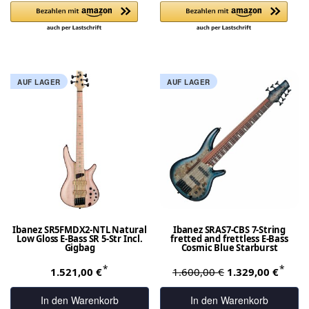
AUF LAGER
AUF LAGER
Ibanez SR5FMDX2-NTL Natural
Ibanez SRAS7-CBS 7-String
Low Gloss E-Bass SR 5-Str Incl.
fretted and frettless E-Bass
Gigbag
Cosmic Blue Starburst
*
*
1.521,00 €
1.600,00 €
1.329,00 €
In den Warenkorb
In den Warenkorb