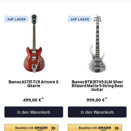
AUF LAGER
AUF LAGER
Ibanez AS73T-TCR Artcore E-
Ibanez BTB25TH5-SLM Silver
Gitarre
Blizzard Matte 5-String Bass
Guitar
*
*
499,00 €
999,00 €
In den Warenkorb
In den Warenkorb