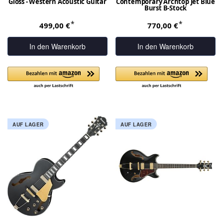
Gloss - Western Acoustic Guitar
Contemporary Archtop Jet Blue
Burst B-Stock
*
*
499,00 €
770,00 €
In den Warenkorb
In den Warenkorb
AUF LAGER
AUF LAGER