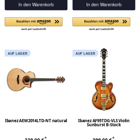
In den Warenkorb
In den Warenkorb
AUF LAGER
AUF LAGER
Ibanez AEW2014LTD-NT natural
Ibanez AF95TDG-VLS Violin
Sunburst B-Stock
*
*
339,00 €
399,00 €