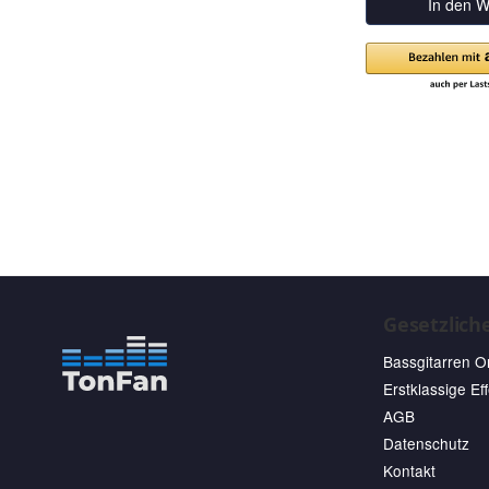
In den W
Gesetzlich
Bassgitarren O
Erstklassige Ef
AGB
Datenschutz
Kontakt