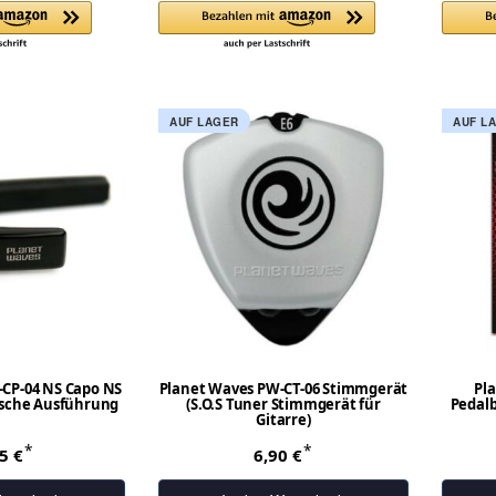
AUF LAGER
AUF L
CP-04 NS Capo NS
Planet Waves PW-CT-06 Stimmgerät
Pl
ische Ausführung
(S.O.S Tuner Stimmgerät für
Pedalb
Gitarre)
*
*
55 €
6,90 €