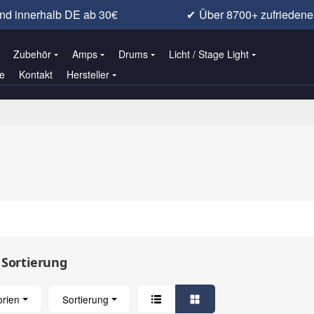
nd innerhalb DE ab 30€
✔
Über 8700+ zufrieden
Zubehör
Amps
Drums
Licht / Stage Light
e
Kontakt
Hersteller
 Sortierung
orien
Sortierung