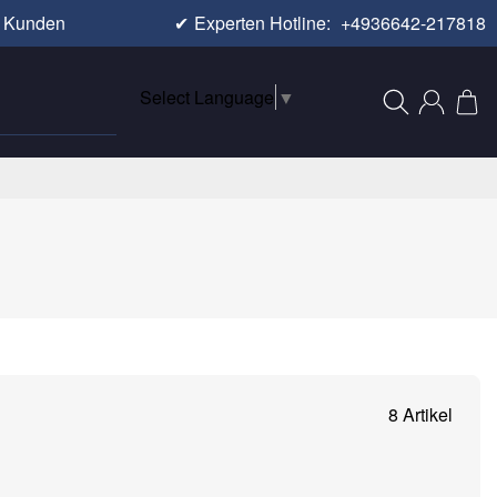
e Kunden
✔
Experten Hotline:
+4936642-217818
Select Language
▼
8 Artikel