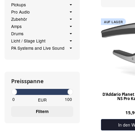
Pickups
Pro Audio
Zubehör
AUF LAGER
Amps
Drums
Licht / Stage Light
PA Systems and Live Sound
Preisspanne
D'Addario Planet
NS Pro K
EUR
Filtern
15,
In den W