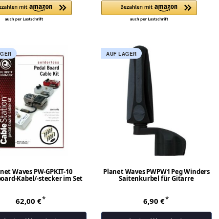
AGER
AUF LAGER
anet Waves PW-GPKIT-10
Planet Waves PWPW1 Peg Winders
oard-Kabel/-stecker im Set
Saitenkurbel für Gitarre
*
*
62,00 €
6,90 €