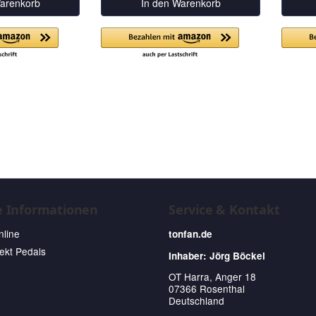
arenkorb
In den Warenkorb
e Informationen
Service & Kontakt
nline
tonfan.de
fekt Pedals
Inhaber: Jörg Böckel
OT Harra, Anger 18
07366 Rosenthal
Deutschland