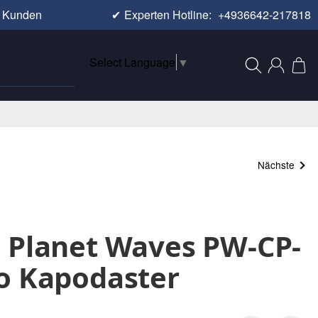
e Kunden
✔
Experten Hotline:
+4936642-217818
Select Language
▼
Nächste
 Planet Waves PW-CP-
o Kapodaster