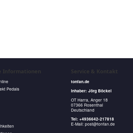
e Informationen
Service & Kontakt
nline
tonfan.de
fekt Pedals
Inhaber: Jörg Böckel
OT Harra, Anger 18
07366 Rosenthal
Deutschland
Tel: +4936642-217818
E-Mail:
post@tonfan.de
hkeiten