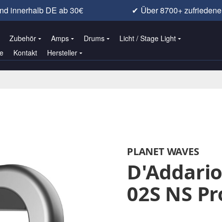
nd innerhalb DE ab 30€
✔
Über 8700+ zufrieden
Zubehör
Amps
Drums
Licht / Stage Light
e
Kontakt
Hersteller
PLANET WAVES
D'Addario
02S NS Pr