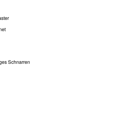
ster
net
iges Schnarren