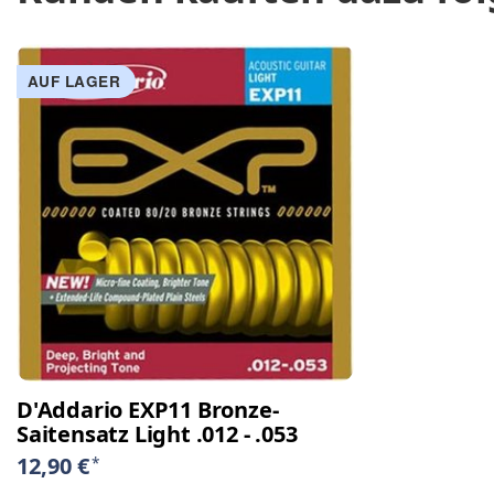
AUF LAGER
D'Addario EXP11 Bronze-
Saitensatz Light .012 - .053
12,90 €
*