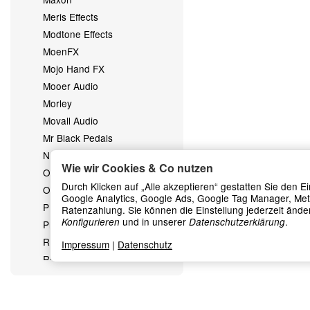
Meris Effects
Modtone Effects
MoenFX
Mojo Hand FX
Mooer Audio
Morley
Movall Audio
Mr Black Pedals
Neunaber
Wie wir Cookies & Co nutzen
OddfellowFX
Durch Klicken auf „Alle akzeptieren“ gestatten Sie den 
OKKO
Google Analytics, Google Ads, Google Tag Manager, Me
PIGTRONIX Effects
Ratenzahlung. Sie können die Einstellung jederzeit änder
und in unserer
.
Konfigurieren
Datenschutzerklärung
Pro Tone Pedals
Red Panda Pedals
Impressum
|
Datenschutz
Rockett Effectpadals
Seymour Duncan Effects
Sinvertek CKK