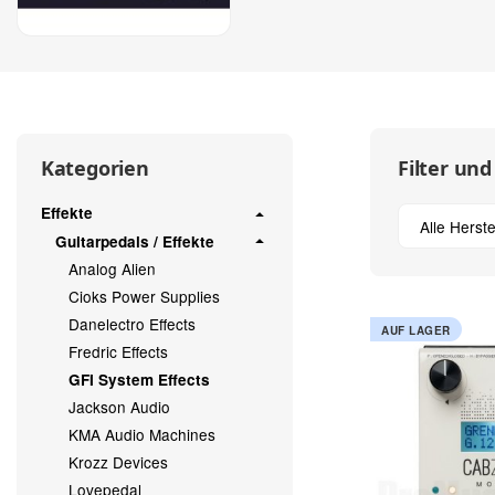
Filter und
Kategorien
Effekte
Alle Herste
Guitarpedals / Effekte
Analog Alien
Cioks Power Supplies
Danelectro Effects
AUF LAGER
Fredric Effects
GFI System Effects
Jackson Audio
KMA Audio Machines
Krozz Devices
Lovepedal