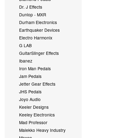
Dr. J Effects
Dunlop - MXR
Durham Electronics
Earthquaker Devices
Electro Harmonix
G LAB
GuitarSlinger Effects
Ibanez
Iron Man Pedals
Jam Pedals
Jetter Gear Effects
JHS Pedals
Joyo Audio
Keeler Designs
Keeley Electronics
Mad Professor
Malekko Heavy Industry
Maxon