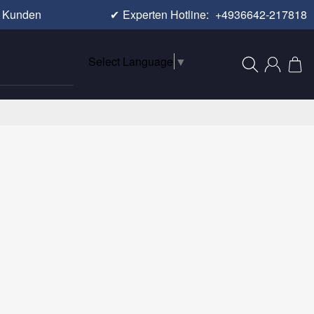
e Kunden
✔
Experten Hotline:
+4936642-217818
Select Language
▼