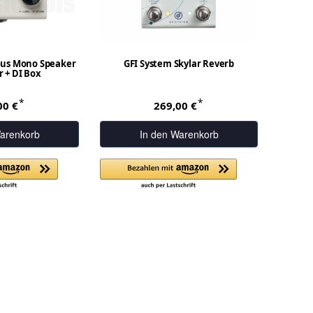
eus Mono Speaker
GFI System Skylar Reverb
 + DI Box
*
*
00 €
269,00 €
arenkorb
In den Warenkorb