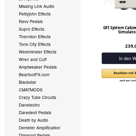
Missing Link Audio
Pettyjohn Effects
Revv Pedals
GFI System Cabz
Supro Effects
Simulator
Thermion Effects
Tone City Effects
239,
Westminster Effects
In den W
Wren and Cuff
Amptweaker Pedals
BearfootFX.com
Blackstar
CMATMODS
Crazy Tube Circuits
Danelectro
Daredevil Pedals
Death by Audio
Demeter Amplification
Diamond Pedals