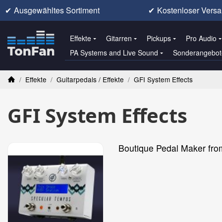
✔
Ausgewähltes Sortiment
✔
Kostenloser Versa
Effekte
Gitarren
Pickups
Pro Audio
PA Systems and Live Sound
Sonderangebot
/
Effekte
/
Guitarpedals / Effekte
/
GFI System Effects
Startseite
GFI System Effects
Boutique Pedal Maker fr