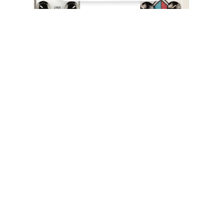
Mr Black Pedals Echo Repeater
Mr Black Pedals Eterna Custom
Shimmer Reverb Pedal -
STAINED GLASS
*
*
169,00 €
239,00 €
In den Warenkorb
In den Warenkorb