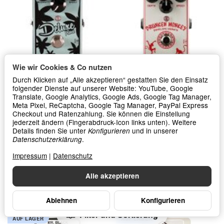
Wie wir Cookies & Co nutzen
Durch Klicken auf „Alle akzeptieren“ gestatten Sie den Einsatz
folgender Dienste auf unserer Website: YouTube, Google
Mr Black Pedals Deluxe Plus
Mr Black Pedals Drunken
Spring Reverb and Tremolo
Monkey Vibrato
Translate, Google Analytics, Google Ads, Google Tag Manager,
Pedal
Meta Pixel, ReCaptcha, Google Tag Manager, PayPal Express
Checkout und Ratenzahlung. Sie können die Einstellung
*
*
229,00 €
149,00 €
jederzeit ändern (Fingerabdruck-Icon links unten). Weitere
Details finden Sie unter
und in unserer
Konfigurieren
.
Datenschutzerklärung
In den Warenkorb
In den Warenkorb
Impressum
|
Datenschutz
Alle akzeptieren
Ablehnen
Konfigurieren
Filter und Sortierung
AUF LAGER
AUF LAGER