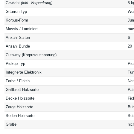
Gewicht
(inkl. Verpackung)
5 k
Gitarren-Typ
Wes
Korpus-Form
Ju
Massiv / Laminiert
mas
Anzahl Saiten
6
Anzahl Bünde
20
Cutaway (Korpusaussparung)
Pickup-Typ
Pie
Integrierte Elektronik
Tun
Farbe / Finish
Nat
Griffbrett Holzsorte
Pal
Decke Holzsorte
Fic
Zarge Holzsorte
Bub
Boden Holzsorte
Bub
Größe
nic