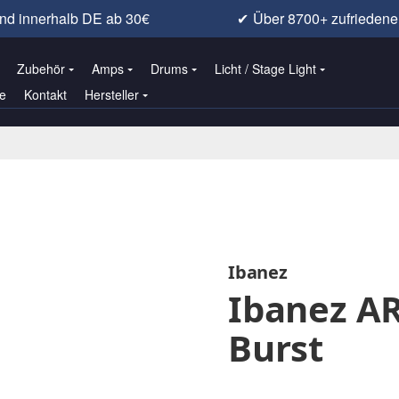
nd innerhalb DE ab 30€
✔
Über 8700+ zufrieden
Zubehör
Amps
Drums
Licht / Stage Light
e
Kontakt
Hersteller
Ibanez
Ibanez A
Burst