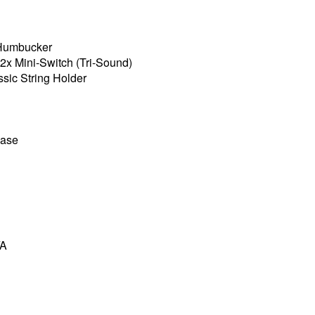
 Humbucker
 2x Mini-Switch (Tri-Sound)
ssic String Holder
case
YA