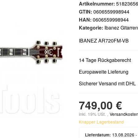
Artikelnummer:
5182365
GTIN:
0606559998944
HAN:
0606559998944
Kategorie:
Ibanez Gitarren
IBANEZ AR720FM-VB
14 Tage Rückgaberecht
Europaweite Lieferung
Sicherer Versand mit DHL
749,00 €
inkl. 19% USt. ,
Versandkosten
Knapper Lagerbestand
13.08.2026 -
Lieferdatum: