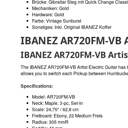
Brücke: Gibraltar Steg mit Quick Change Classi
Mechaniken: Gold
Hardware: Gold
Farbe: Vintage Sunburst
Sonstiges: Inkl. Original IBANEZ Koffer
IBANEZ AR720FM-VB Ar
IBANEZ AR720FM-VB Artis
The IBANEZ AR720FM-VB Artist Electric Guitar has t
allows you to switch each Pickup between Humbucker (
Specifications:
Model: AR720FM-VB
Neck: Maple, 3-pc, Set-In
Scale: 24,75" / 62,8 cm
Fretboard: Ebony, 22 Medium Frets
Radius: 305 mmR