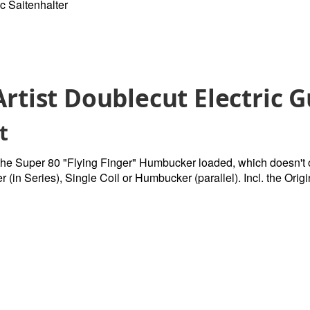
c Saitenhalter
tist Doublecut Electric G
t
he Super 80 "Flying Finger" Humbucker loaded, which doesn't o
in Series), Single Coil or Humbucker (parallel). Incl. the Ori