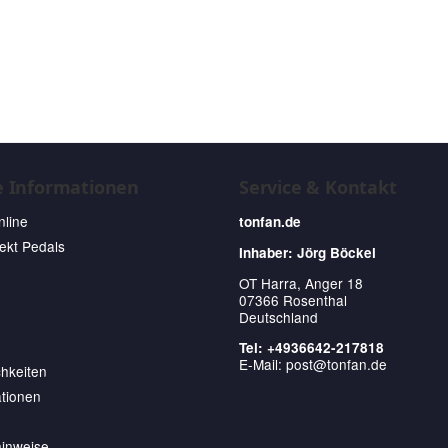
e Informationen
Service & Kontakt
nline
tonfan.de
fekt Pedals
Inhaber: Jörg Böckel
OT Harra, Anger 18
07366 Rosenthal
Deutschland
Tel: +4936642-217818
E-Mail:
post@tonfan.de
hkeiten
tionen
hinweise