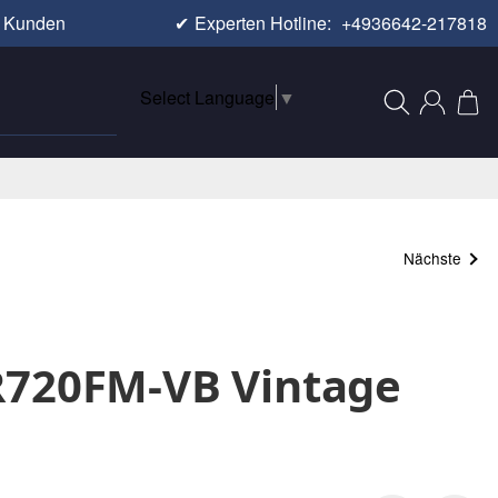
e Kunden
✔
Experten Hotline:
+4936642-217818
Select Language
▼
Nächste
R720FM-VB Vintage