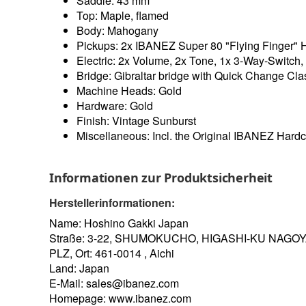
Saddle: 43 mm
Top: Maple, flamed
Body: Mahogany
Pickups: 2x IBANEZ Super 80 "Flying Finger"
Electric: 2x Volume, 2x Tone, 1x 3-Way-Switch,
Bridge: Gibraltar bridge with Quick Change Cla
Machine Heads: Gold
Hardware: Gold
Finish: Vintage Sunburst
Miscellaneous: Incl. the Original IBANEZ Hard
Informationen zur Produktsicherheit
Herstellerinformationen:
Name: Hoshino Gakki Japan
Straße: 3-22, SHUMOKUCHO, HIGASHI-KU NAGO
PLZ, Ort: 461-0014 , Aichi
Land: Japan
E-Mail:
sales@ibanez.com
Homepage:
www.ibanez.com