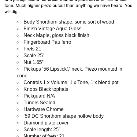
tone. Much higher piezo output than anything we have heard. You
will dig!
Body Shorthorn shape, some sort of wood
Finish Vintage Aqua Gloss
Neck Maple, gloss black finish
Fingerboard Pau ferro
Frets 21
Scale 25”
Nut 1.65”
Pickups ’56 Lipstick® neck, Piezo mounted in
cone
Controls 1 x Volume, 1 x Tone, 1 x blend pot
Knobs Black tophats
Pickguard N/A
Tuners Sealed
Hardware Chrome
’59 DC Shorthorn shape hollow body
Diamond plate cover
Scale length: 25″
Number of frets: 21