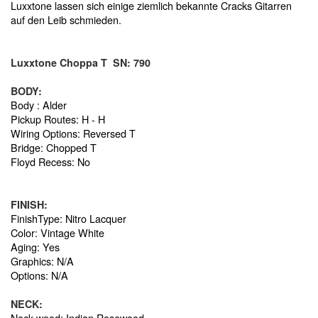
Luxxtone lassen sich einige ziemlich bekannte Cracks Gitarren
auf den Leib schmieden.
Luxxtone Choppa T SN: 790
BODY:
Body : Alder
Pickup Routes: H - H
Wiring Options: Reversed T
Bridge: Chopped T
Floyd Recess: No
FINISH:
FinishType: Nitro Lacquer
Color: Vintage White
Aging: Yes
Graphics: N/A
Options: N/A
NECK:
Neck wood: Indian Rosewood