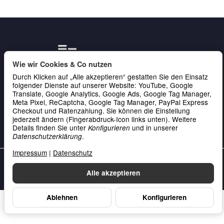
Wie wir Cookies & Co nutzen
Durch Klicken auf „Alle akzeptieren“ gestatten Sie den Einsatz
folgender Dienste auf unserer Website: YouTube, Google
Gesetzliche Informationen
Translate, Google Analytics, Google Ads, Google Tag Manager,
Meta Pixel, ReCaptcha, Google Tag Manager, PayPal Express
Service & Kontakt
Checkout und Ratenzahlung. Sie können die Einstellung
jederzeit ändern (Fingerabdruck-Icon links unten). Weitere
Zahlung
Details finden Sie unter
und in unserer
Konfigurieren
.
Datenschutzerklärung
Impressum
|
Datenschutz
Unsere Datenschutzerklärung
•
Unser Impressum
Alle akzeptieren
Vertrag widerrufen
Ablehnen
Konfigurieren