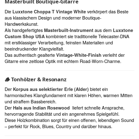
Masterbuilt Boutique-Gitarre
Die
verkörpert das Beste
Luxxtone Choppa T Vintage White
aus klassischem Design und moderner Boutique-
Handwerkskunst.
Als handgefertigtes
aus dem
Masterbuilt-Instrument
Luxxtone
kombiniert sie traditionelle Telecaster-DNA
Custom Shop USA
mit erstklassiger Verarbeitung, feinsten Materialien und
beeindruckender Klangvielfalt.
Das authentisch gealterte
verleiht der
Vintage-White-Finish
Gitarre eine zeitlose Optik mit echtem Road-Worn-Charme.
🪵
Tonhölzer & Resonanz
Der
bietet ein
Korpus aus selektierter Erle (Alder)
harmonisches Klangfundament mit klaren Höhen, warmen Mitten
und straffem Bassbereich.
Der
liefert schnelle Ansprache,
Hals aus Indian Rosewood
hervorragende Stabilität und ein angenehmes Spielgefühl.
Diese Holzkombination sorgt für einen offenen, lebendigen Sound
– perfekt für Rock, Blues, Country und darüber hinaus.