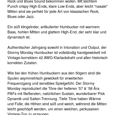
Rock und Blues Sound bekommen wollen.
Mit leichtem
Punch crispy High-Ends, klare Low-Ends, aber leicht "nasale"
Mitten sind sie perfekt für jede Art von klassischen Rock,
Blues oder Jazz.
Ein süß klingelnder, artikulierter Humbucker mit warmem
Bass, hohlen Mitten und glattem High-End, der sehr klar und
dynamisch ist.
Authentischer Jahrgang sowohl in Intonation und Output, der
Stormy Monday Humbucker ist vollständig handgewickelt mit
Vintage-korrektem 42 AWG Klarlackdraht und allen historisch
korrekten Zutaten.
Wie bei den frühen Humbuckern aus den 50gern sind die
Spulen asymmetrisch gewickelt für erweiterten
Frequenzgang und sensibles Spielgefühl.
Der Stormy
Monday reproduziert die Töne der helleren '57 & '58 Ära
PAFs mit fließenden, natürlichen Sustain, wunderbarer Pick
Dynamik und Saiten-Trennung.
Tiefe Töne haben Wärme
und Fülle;
die Höhen sind süß und weich, während die Mitten
leicht geschöpft werden, um einen weichen, perkussiven
Vintage-Ton zu erzeugen.