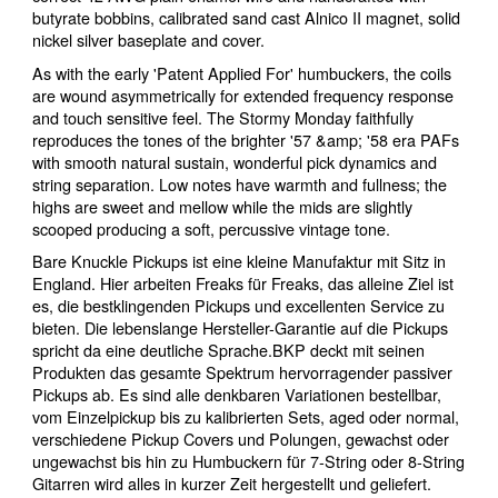
butyrate bobbins, calibrated sand cast Alnico II magnet, solid
nickel silver baseplate and cover.
As with the early 'Patent Applied For' humbuckers, the coils
are wound asymmetrically for extended frequency response
and touch sensitive feel. The Stormy Monday faithfully
reproduces the tones of the brighter '57 &amp; '58 era PAFs
with smooth natural sustain, wonderful pick dynamics and
string separation. Low notes have warmth and fullness; the
highs are sweet and mellow while the mids are slightly
scooped producing a soft, percussive vintage tone.
Bare Knuckle Pickups ist eine kleine Manufaktur mit Sitz in
England. Hier arbeiten Freaks für Freaks, das alleine Ziel ist
es, die bestklingenden Pickups und excellenten Service zu
bieten. Die lebenslange Hersteller-Garantie auf die Pickups
spricht da eine deutliche Sprache.BKP deckt mit seinen
Produkten das gesamte Spektrum hervorragender passiver
Pickups ab. Es sind alle denkbaren Variationen bestellbar,
vom Einzelpickup bis zu kalibrierten Sets, aged oder normal,
verschiedene Pickup Covers und Polungen, gewachst oder
ungewachst bis hin zu Humbuckern für 7-String oder 8-String
Gitarren wird alles in kurzer Zeit hergestellt und geliefert.