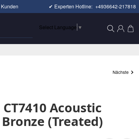
e Kunden
✔
Experten Hotline:
+4936642-217818
Select Language
▼
Nächste
 CT7410 Acoustic
Bronze (Treated)