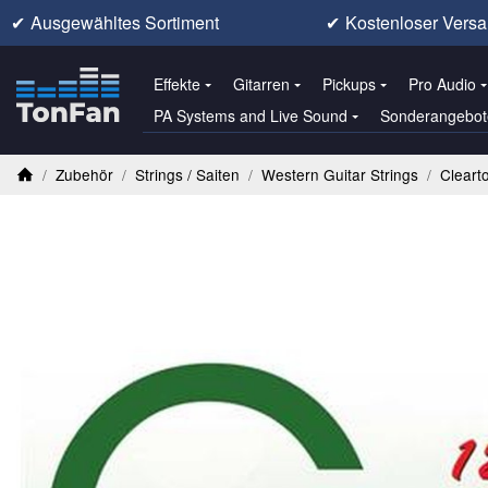
✔
Ausgewähltes Sortiment
✔
Kostenloser Versa
Effekte
Gitarren
Pickups
Pro Audio
PA Systems and Live Sound
Sonderangebot
/
Zubehör
/
Strings / Saiten
/
Western Guitar Strings
/
Cleart
Startseite