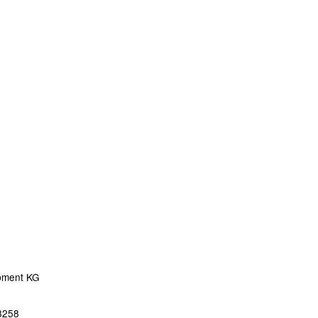
pment KG
8258