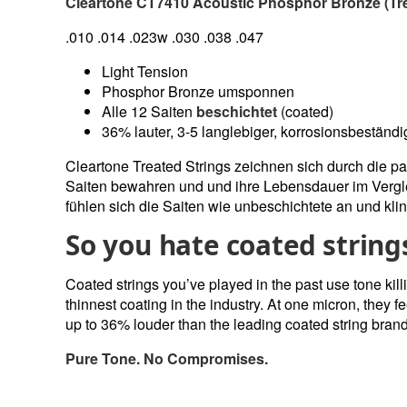
Cleartone CT7410 Acoustic Phosphor Bronze (Tr
.010 .014 .023w .030 .038 .047
Light Tension
Phosphor Bronze umsponnen
Alle 12 Saiten
beschichtet
(coated)
36% lauter, 3-5 langlebiger, korrosionsbeständi
Cleartone Treated Strings zeichnen sich durch die pa
Saiten bewahren und und ihre Lebensdauer im Vergle
fühlen sich die Saiten wie unbeschichtete an und klin
So you hate coated strin
Coated strings you’ve played in the past use tone kill
thinnest coating in the industry. At one micron, they fe
up to 36% louder than the leading coated string bran
Pure Tone. No Compromises.