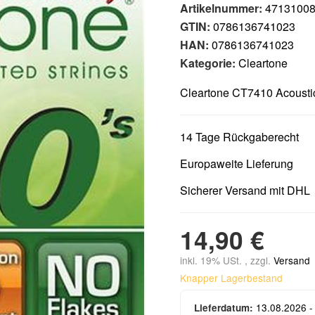
Artikelnummer:
4713100
GTIN:
0786136741023
HAN:
0786136741023
Kategorie:
Cleartone
Cleartone CT7410 Acousti
14 Tage Rückgaberecht
Europaweite Lieferung
Sicherer Versand mit DHL
14,90 €
inkl. 19% USt. , zzgl.
Versand
Knapper Lagerbestand
13.08.2026 -
Lieferdatum: