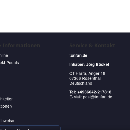
e Informationen
Service & Kontakt
nline
tonfan.de
fekt Pedals
Inhaber: Jörg Böckel
OT Harra, Anger 18
07366 Rosenthal
Deutschland
Tel: +4936642-217818
E-Mail:
post@tonfan.de
hkeiten
tionen
hinweise