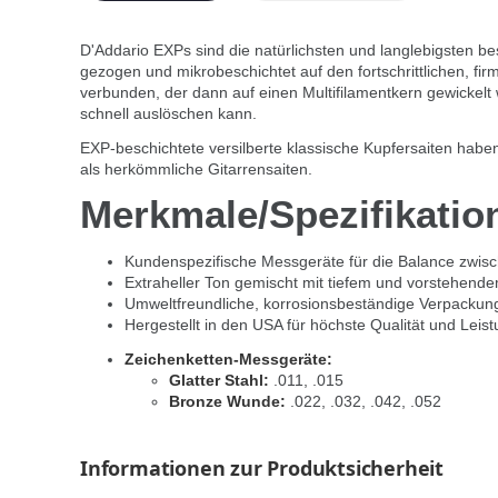
D'Addario EXPs sind die natürlichsten und langlebigsten b
gezogen und mikrobeschichtet auf den fortschrittlichen, fi
verbunden, der dann auf einen Multifilamentkern gewickelt 
schnell auslöschen kann.
EXP-beschichtete versilberte klassische Kupfersaiten haben 
als herkömmliche Gitarrensaiten.
Merkmale/Spezifikatio
Kundenspezifische Messgeräte für die Balance zwisch
Extraheller Ton gemischt mit tiefem und vorstehend
Umweltfreundliche, korrosionsbeständige Verpackung 
Hergestellt in den USA für höchste Qualität und Leist
Zeichenketten-Messgeräte:
Glatter Stahl:
.011, .015
Bronze Wunde:
.022, .032, .042, .052
Informationen zur Produktsicherheit