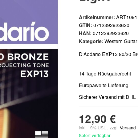
Artikelnummer:
ART1091
GTIN:
0712392923620
HAN:
0712392923620
Kategorie:
Western Guitar
D'Addario EXP13 80/20 Bro
14 Tage Rückgaberecht
Europaweite Lieferung
Sicherer Versand mit DHL
12,90 €
inkl. 19% USt. , zzgl.
Versand
Sofort verfügbar