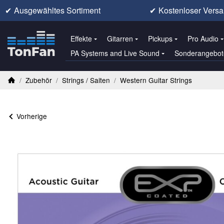
✔
Ausgewähltes Sortiment
✔
Kostenloser Versa
Effekte
Gitarren
Pickups
Pro Audio
PA Systems and Live Sound
Sonderangebot
/
Zubehör
/
Strings / Saiten
/
Western Guitar Strings
Startseite
Vorherige