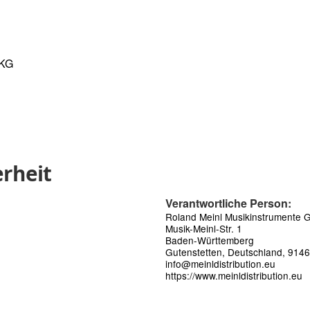
 KG
rheit
Verantwortliche Person:
Roland Meinl Musikinstrumente
Musik-Meinl-Str. 1
Baden-Württemberg
Gutenstetten, Deutschland, 914
info@meinldistribution.eu
https://www.meinldistribution.eu