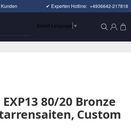
e Kunden
✔
Experten Hotline:
+4936642-217818
Select Language
▼
 EXP13 80/20 Bronze
tarrensaiten, Custom