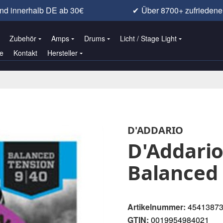
nd innerhalb DE ab 30€
✔
Über 8700+ zufrieden
Zubehör
Amps
Drums
Licht / Stage Light
e
Kontakt
Hersteller
D'ADDARIO
D'Addario
Balanced 
Artikelnummer:
4541387
GTIN:
0019954984021