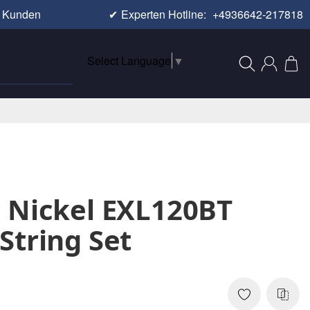
e Kunden
✔
Experten Hotline:
+4936642-217818
Select Language
▼
 Nickel EXL120BT
String Set
3