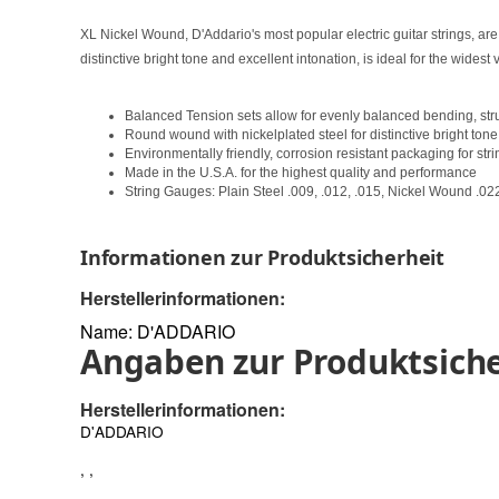
XL Nickel Wound, D'Addario's most popular electric guitar strings, are
distinctive bright tone and excellent intonation, is ideal for the widest 
Balanced Tension sets allow for evenly balanced bending, stru
Round wound with nickelplated steel for distinctive bright tone
Environmentally friendly, corrosion resistant packaging for stri
Made in the U.S.A. for the highest quality and performance
String Gauges: Plain Steel .009, .012, .015, Nickel Wound .022
Informationen zur Produktsicherheit
Herstellerinformationen:
Name: D'ADDARIO
Angaben zur Produktsiche
Herstellerinformationen:
D'ADDARIO
, ,