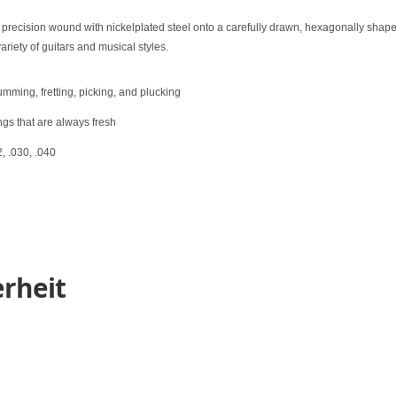
 precision wound with nickelplated steel onto a carefully drawn, hexagonally shaped,
variety of guitars and musical styles.
mming, fretting, picking, and plucking
ngs that are always fresh
, .030, .040
rheit