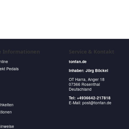
e Informationen
Service & Kontakt
nline
tonfan.de
fekt Pedals
Inhaber: Jörg Böckel
OT Harra, Anger 18
07366 Rosenthal
Deutschland
Tel: +4936642-217818
E-Mail:
post@tonfan.de
hkeiten
tionen
hinweise