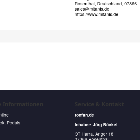
Rosenthal, Deutschland, 07366
sales@mitanis.de
https://www.mitanis.de
e Informationen
Service & Kontakt
nline
tonfan.de
fekt Pedals
Inhaber: Jörg Böckel
OT Harra, Anger 18
07366 Rosenthal