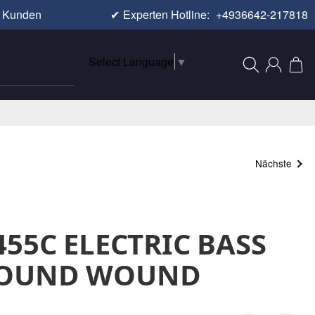
e Kunden
✔
Experten Hotline:
+4936642-217818
Select Language
▼
Nächste
455C ELECTRIC BASS
ROUND WOUND