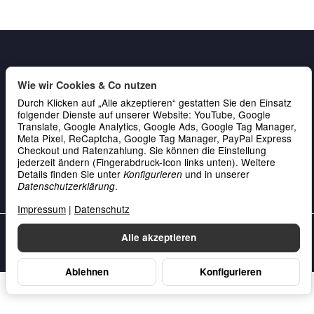
Wie wir Cookies & Co nutzen
Durch Klicken auf „Alle akzeptieren“ gestatten Sie den Einsatz
folgender Dienste auf unserer Website: YouTube, Google
Translate, Google Analytics, Google Ads, Google Tag Manager,
Gesetzliche Informationen
Meta Pixel, ReCaptcha, Google Tag Manager, PayPal Express
Checkout und Ratenzahlung. Sie können die Einstellung
Service & Kontakt
jederzeit ändern (Fingerabdruck-Icon links unten). Weitere
Details finden Sie unter
und in unserer
Konfigurieren
Zahlung
.
Datenschutzerklärung
Impressum
|
Datenschutz
Unsere Datenschutzerklärung
•
Unser Impressum
Alle akzeptieren
Vertrag widerrufen
Ablehnen
Konfigurieren