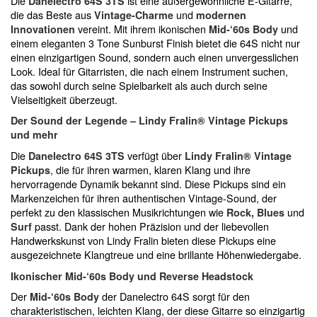
Die
ist eine außergewöhnliche E-Gitarre,
Danelectro 64S 3TS
die das Beste aus
und
Vintage-Charme
modernen
vereint. Mit ihrem ikonischen
und
Innovationen
Mid-‘60s Body
einem eleganten 3 Tone Sunburst Finish bietet die 64S nicht nur
einen einzigartigen Sound, sondern auch einen unvergesslichen
Look. Ideal für Gitarristen, die nach einem Instrument suchen,
das sowohl durch seine Spielbarkeit als auch durch seine
Vielseitigkeit überzeugt.
Der Sound der Legende – Lindy Fralin® Vintage Pickups
und mehr
Die
verfügt über
Danelectro 64S 3TS
Lindy Fralin® Vintage
, die für ihren warmen, klaren Klang und ihre
Pickups
hervorragende Dynamik bekannt sind. Diese Pickups sind ein
Markenzeichen für ihren authentischen Vintage-Sound, der
perfekt zu den klassischen Musikrichtungen wie
und
Rock, Blues
passt. Dank der hohen Präzision und der liebevollen
Surf
Handwerkskunst von Lindy Fralin bieten diese Pickups eine
ausgezeichnete Klangtreue und eine brillante Höhenwiedergabe.
Ikonischer Mid-‘60s Body und Reverse Headstock
Der
der Danelectro 64S sorgt für den
Mid-‘60s Body
charakteristischen, leichten Klang, der diese Gitarre so einzigartig