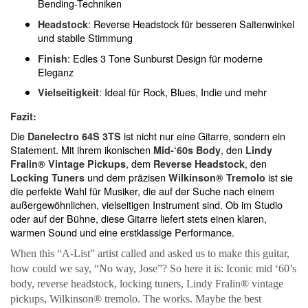
Bending-Techniken
: Reverse Headstock für besseren Saitenwinkel
Headstock
und stabile Stimmung
: Edles 3 Tone Sunburst Design für moderne
Finish
Eleganz
: Ideal für Rock, Blues, Indie und mehr
Vielseitigkeit
Fazit:
Die
ist nicht nur eine Gitarre, sondern ein
Danelectro 64S 3TS
Statement. Mit ihrem ikonischen
, den
Mid-‘60s Body
Lindy
, dem
, den
Fralin® Vintage Pickups
Reverse Headstock
und dem präzisen
ist sie
Locking Tuners
Wilkinson® Tremolo
die perfekte Wahl für Musiker, die auf der Suche nach einem
außergewöhnlichen, vielseitigen Instrument sind. Ob im Studio
oder auf der Bühne, diese Gitarre liefert stets einen klaren,
warmen Sound und eine erstklassige Performance.
When this “A-List” artist called and asked us to make this guitar, 
how could we say, “No way, Jose”? So here it is: Iconic mid ‘60’s 
body, reverse headstock, locking tuners, Lindy Fralin® vintage 
pickups, Wilkinson® tremolo. The works. Maybe the best 