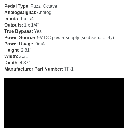
Pedal Type
: Fuzz, Octave
Analog/Digital
: Analog
Inputs
: 1 x 1/4"
Outputs
: 1 x 1/4"
True Bypass
: Yes
Power Source
: 9V DC power supply (sold separately)
Power Usage
: 9mA
Height
: 2.31"
Width
: 2.31"
Depth
: 4.37"
Manufacturer Part Number
: TF-1