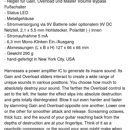
- Regler für Gain, Overload und Master Volume Bypass
Fußschalter
- Status LED
- Metallgehäuse
- Stromversorgung via 9V Batterie oder optionalem 9V DC
Netzteil, 2,1 x 5,5 mm Hohlstecker, Polarität (-) innen
- Stromaufnahme 5 mA
- 6,3 mm Mono-Klinken Ein-/Ausgang
- Abmessungen (L x B x H) 127 x 66 x 66 mm
- Gewicht 290 g
- hand-gefertigt in New York City, USA
Harnesses a power amplifier IC to generate its insane sound. Its
Gain and Overload sliders interact to create a wide range of
unique sounds in various positions. You choose how much to
absolutely destroy your sound. The farther the Overload control is
set to the left, the faster the effect slips into absolute destruction
and gets totally disintegrated. Blow it out even harder and faster
by slamming Gain and Overload opposite one another. Lower one
or the other for smoother attack and release. Screaming octaves,
thick fuzz, and the sound of your guitar reaching back from the
depths of destruction are at your fingertips. Think of it as a
psychotic compressor, or the sound your amp might make when