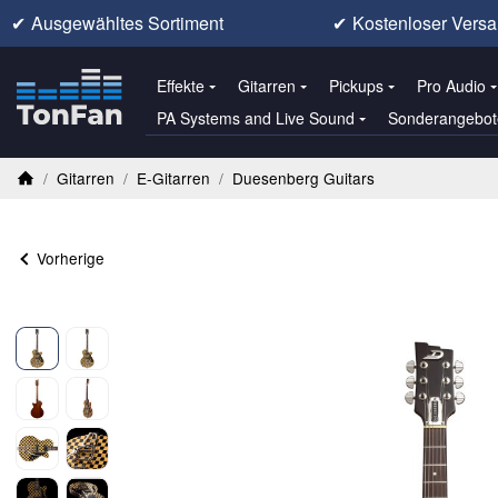
✔
Ausgewähltes Sortiment
✔
Kostenloser Versa
Effekte
Gitarren
Pickups
Pro Audio
PA Systems and Live Sound
Sonderangebot
/
Gitarren
/
E-Gitarren
/
Duesenberg Guitars
Startseite
Vorherige