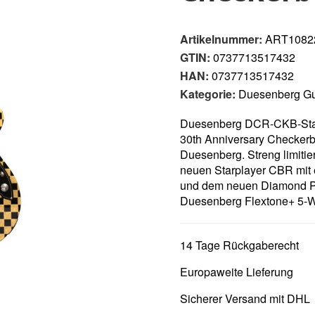
Artikelnummer:
ART1082
GTIN:
0737713517432
HAN:
0737713517432
Kategorie:
Duesenberg Gu
Duesenberg DCR-CKB-Star
30th Anniversary Checkerbo
Duesenberg. Streng limitie
neuen Starplayer CBR mit 
und dem neuen Diamond Pre
Duesenberg Flextone+ 5-Way
14 Tage Rückgaberecht
Europaweite Lieferung
Sicherer Versand mit DHL