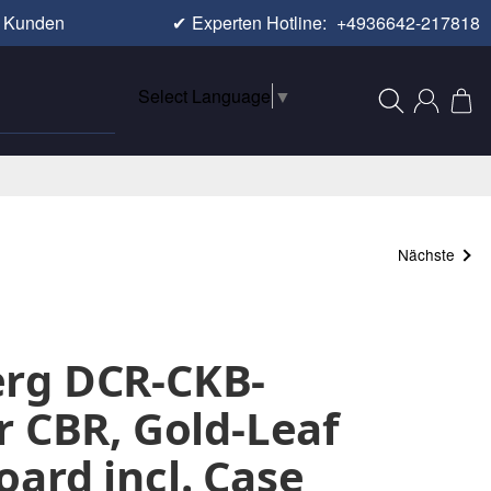
e Kunden
✔
Experten Hotline:
+4936642-217818
Select Language
▼
Nächste
rg DCR-CKB-
r CBR, Gold-Leaf
ard incl. Case