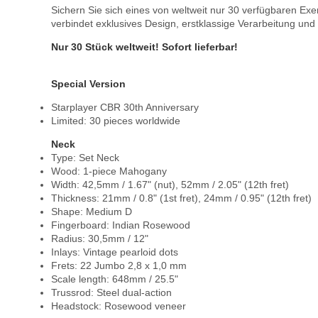
Sichern Sie sich eines von weltweit nur 30 verfügbaren 
verbindet exklusives Design, erstklassige Verarbeitung un
Nur 30 Stück weltweit! Sofort lieferbar!
Special Version
Starplayer CBR 30th Anniversary
Limited: 30 pieces worldwide
Neck
Type: Set Neck
Wood: 1-piece Mahogany
Width: 42,5mm / 1.67" (nut), 52mm / 2.05" (12th fret)
Thickness: 21mm / 0.8" (1st fret), 24mm / 0.95" (12th fret)
Shape: Medium D
Fingerboard: Indian Rosewood
Radius: 30,5mm / 12"
Inlays: Vintage pearloid dots
Frets: 22 Jumbo 2,8 x 1,0 mm
Scale length: 648mm / 25.5"
Trussrod: Steel dual-action
Headstock: Rosewood veneer