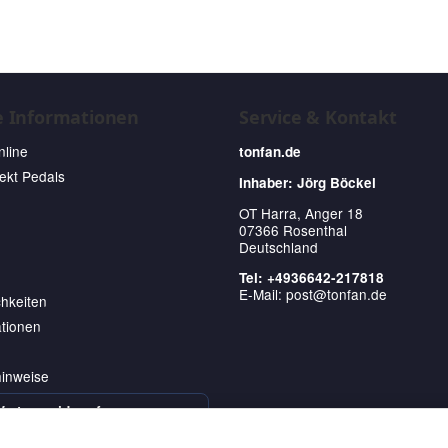
e Informationen
Service & Kontakt
nline
tonfan.de
fekt Pedals
Inhaber: Jörg Böckel
OT Harra, Anger 18
07366 Rosenthal
Deutschland
Tel: +4936642-217818
E-Mail:
post@tonfan.de
hkeiten
tionen
hinweise
Vertrag widerrufen