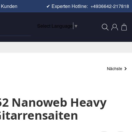
e Kunden
✔
Experten Hotline:
+4936642-217818
Select Language
▼
Nächste
152 Nanoweb Heavy
Gitarrensaiten