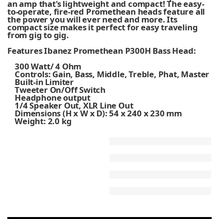
an amp that's lightweight and compact! The easy-
to-operate, fire-red Promethean heads feature all
the power you will ever need and more. Its
compact size makes it perfect for easy traveling
from gig to gig.
Features Ibanez Promethean P300H Bass Head:
300 Watt/ 4 Ohm
Controls: Gain, Bass, Middle, Treble, Phat, Master
Built-in Limiter
Tweeter On/Off Switch
Headphone output
1/4 Speaker Out, XLR Line Out
Dimensions (H x W x D): 54 x 240 x 230 mm
Weight: 2.0 kg