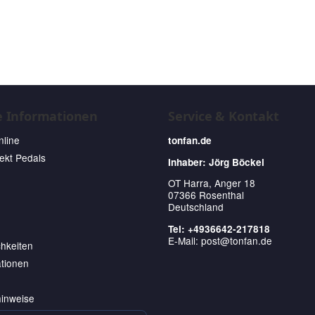
e Informationen
Service & Kontakt
nline
tonfan.de
fekt Pedals
Inhaber: Jörg Böckel
OT Harra, Anger 18
07366 Rosenthal
Deutschland
Tel: +4936642-217818
E-Mail:
post@tonfan.de
hkeiten
tionen
hinweise