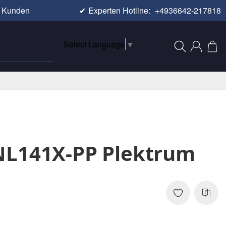
e Kunden
✔
Experten Hotline:
+4936642-217818
Select Language
▼
NL141X-PP Plektrum
1