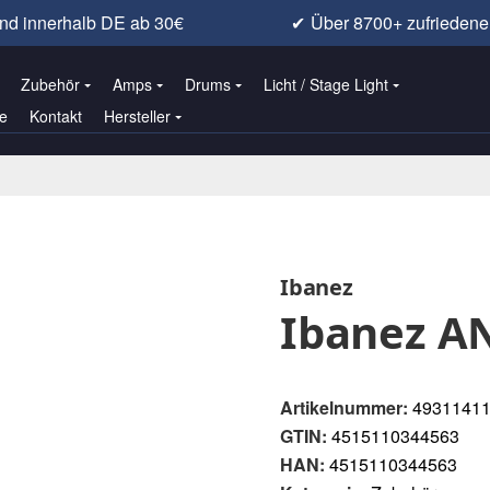
nd innerhalb DE ab 30€
✔
Über 8700+ zufrieden
Zubehör
Amps
Drums
Licht / Stage Light
e
Kontakt
Hersteller
Ibanez
Ibanez A
Artikelnummer:
4931141
GTIN:
4515110344563
HAN:
4515110344563