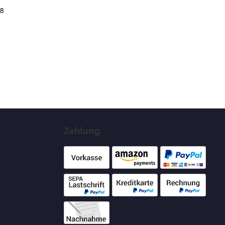
68
Zahlung