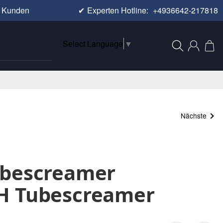
e Kunden
✔
Experten Hotline:
+4936642-217818
Select Language
▼
Nächste
ubescreamer
H Tubescreamer