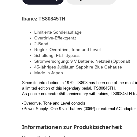
Ibanez TS80845TH
Limitierte Sonderauflage
Overdrive-Effektgerät
2-Band
Regler:
Overdrive, Tone und Level
Schaltung: FET Bypass
Stromversorgung: 9 V Batterie, Netzteil (Optional)
45-jähriges Jubiläum Sapphire Blue Gehäuse
Made in Japan
Since its introduction in 1979, TS808 has been one of the most i
a limited edition of this legendary pedal, TS80845TH.
As people cerebrate 45th anniversary with rubies, TS80845TH fe
•Overdrive, Tone and Level controls
•Power Supply: One 9 volt battery (006P) or external AC adapter
Informationen zur Produktsicherheit