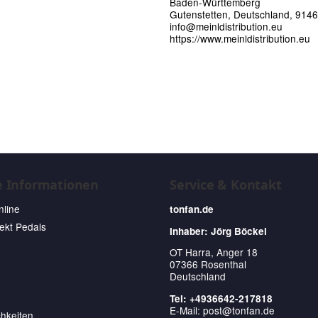
Baden-Württemberg
Gutenstetten, Deutschland, 914
info@meinldistribution.eu
https://www.meinldistribution.eu
e Informationen
Service & Kontakt
nline
tonfan.de
fekt Pedals
Inhaber: Jörg Böckel
OT Harra, Anger 18
07366 Rosenthal
Deutschland
Tel: +4936642-217818
E-Mail:
post@tonfan.de
hkeiten