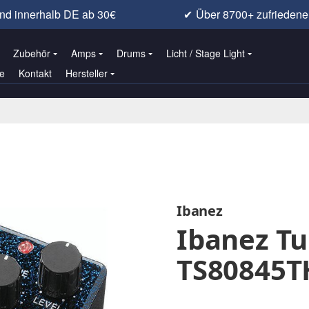
nd innerhalb DE ab 30€
✔
Über 8700+ zufrieden
Zubehör
Amps
Drums
Licht / Stage Light
e
Kontakt
Hersteller
Ibanez
Ibanez T
TS80845T