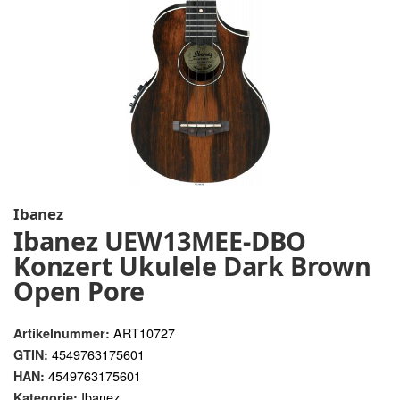
Ibanez
Ibanez UEW13MEE-DBO
Konzert Ukulele Dark Brown
Open Pore
ART10727
Artikelnummer:
4549763175601
GTIN:
4549763175601
HAN:
Ibanez
Kategorie: