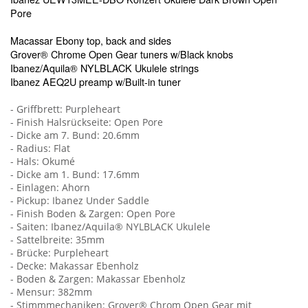
Pore
Macassar Ebony top, back and sides
Grover® Chrome Open Gear tuners w/Black knobs
Ibanez/Aquila® NYLBLACK Ukulele strings
Ibanez AEQ2U preamp w/Built-in tuner
- Griffbrett: Purpleheart
- Finish Halsrückseite: Open Pore
- Dicke am 7. Bund: 20.6mm
- Radius: Flat
- Hals: Okumé
- Dicke am 1. Bund: 17.6mm
- Einlagen: Ahorn
- Pickup: Ibanez Under Saddle
- Finish Boden & Zargen: Open Pore
- Saiten: Ibanez/Aquila® NYLBLACK Ukulele
- Sattelbreite: 35mm
- Brücke: Purpleheart
- Decke: Makassar Ebenholz
- Boden & Zargen: Makassar Ebenholz
- Mensur: 382mm
- Stimmmechaniken: Grover® Chrom Open Gear mit