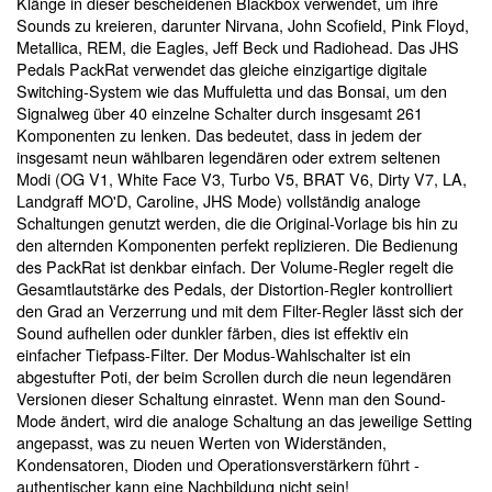
Klänge in dieser bescheidenen Blackbox verwendet, um ihre
Sounds zu kreieren, darunter Nirvana, John Scofield, Pink Floyd,
Metallica, REM, die Eagles, Jeff Beck und Radiohead. Das JHS
Pedals PackRat verwendet das gleiche einzigartige digitale
Switching-System wie das Muffuletta und das Bonsai, um den
Signalweg über 40 einzelne Schalter durch insgesamt 261
Komponenten zu lenken. Das bedeutet, dass in jedem der
insgesamt neun wählbaren legendären oder extrem seltenen
Modi (OG V1, White Face V3, Turbo V5, BRAT V6, Dirty V7, LA,
Landgraff MO'D, Caroline, JHS Mode) vollständig analoge
Schaltungen genutzt werden, die die Original-Vorlage bis hin zu
den alternden Komponenten perfekt replizieren. Die Bedienung
des PackRat ist denkbar einfach. Der Volume-Regler regelt die
Gesamtlautstärke des Pedals, der Distortion-Regler kontrolliert
den Grad an Verzerrung und mit dem Filter-Regler lässt sich der
Sound aufhellen oder dunkler färben, dies ist effektiv ein
einfacher Tiefpass-Filter. Der Modus-Wahlschalter ist ein
abgestufter Poti, der beim Scrollen durch die neun legendären
Versionen dieser Schaltung einrastet. Wenn man den Sound-
Mode ändert, wird die analoge Schaltung an das jeweilige Setting
angepasst, was zu neuen Werten von Widerständen,
Kondensatoren, Dioden und Operationsverstärkern führt -
authentischer kann eine Nachbildung nicht sein!