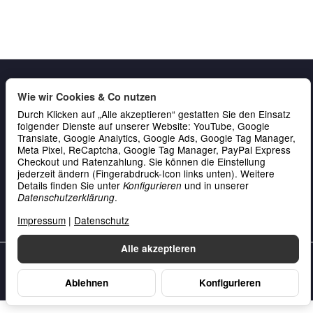
Wie wir Cookies & Co nutzen
Durch Klicken auf „Alle akzeptieren“ gestatten Sie den Einsatz
folgender Dienste auf unserer Website: YouTube, Google
Translate, Google Analytics, Google Ads, Google Tag Manager,
Meta Pixel, ReCaptcha, Google Tag Manager, PayPal Express
Checkout und Ratenzahlung. Sie können die Einstellung
Gesetzliche Informationen
jederzeit ändern (Fingerabdruck-Icon links unten). Weitere
Service & Kontakt
Details finden Sie unter
und in unserer
Konfigurieren
.
Datenschutzerklärung
Zahlung
Impressum
|
Datenschutz
Alle akzeptieren
Unsere Datenschutzerklärung
•
Unser Impressum
Ablehnen
Konfigurieren
Vertrag widerrufen