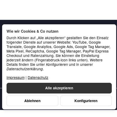
Wie wir Cookies & Co nutzen
Durch Klicken auf „Alle akzeptieren“ gestatten Sie den Einsatz
folgender Dienste auf unserer Website: YouTube, Google
Translate, Google Analytics, Google Ads, Google Tag Manager,
Meta Pixel, ReCaptcha, Google Tag Manager, PayPal Express
Checkout und Ratenzahlung. Sie können die Einstellung
Gesetzliche Informationen
jederzeit ändern (Fingerabdruck-Icon links unten). Weitere
Details finden Sie unter
und in unserer
Konfigurieren
Service & Kontakt
.
Datenschutzerklärung
Zahlung
Impressum
|
Datenschutz
Alle akzeptieren
Unsere Datenschutzerklärung
•
Unser Impressum
Ablehnen
Konfigurieren
Vertrag widerrufen