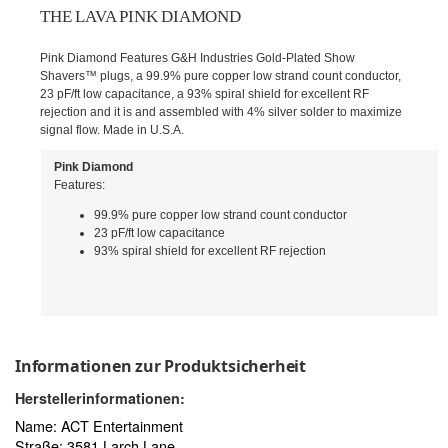
THE LAVA PINK DIAMOND
Pink Diamond Features G&H Industries Gold-Plated Show
Shavers™ plugs, a 99.9% pure copper low strand count conductor,
23 pF/ft low capacitance, a 93% spiral shield for excellent RF
rejection and it is and assembled with 4% silver solder to maximize
signal flow. Made in U.S.A.
Pink Diamond
Features:
99.9% pure copper low strand count conductor
23 pF/ft low capacitance
93% spiral shield for excellent RF rejection
Informationen zur Produktsicherheit
Herstellerinformationen:
Name: ACT Entertainment
Straße: 3581 Larch Lane