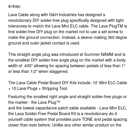
&nbsp;
Lava Cable along with G&H Industries has designed a
revolutionary DIY solder-free plug specifically designed with tight
tolerances to match the Lava Mini ELC cable. The Lava PlugTM is
first solder-free DIY plug on the market not to use a set screw to
make the ground connection. Instead, a sleeve making 360 degre
ground and outer jacket contact is used.
This straight angle plug was introduced at Summer NAMM and is
the smallest DIY solder-free angle plug on the market with a body
width of .435" allowing for spacing between pedals of less than 1"
or less than 1/2" when staggered.
The Lava Cable Pedal Board DIY Kits include: 10' Mini ELC Cable
+ 10 Lava Plugs + Stripping Tool.
Featuring the smallest right angle and straight solder-free plugs o
the market - the Lava Plug™
and the lowest capacitance patch cable available - Lava Mini ELC,
the Lava Solder-Free Pedal Board Kit is a revolutionary do-it-
yourself cable system that provides pure TONE and pedal spacing
closer than ever before. Unlike any other similar product on the