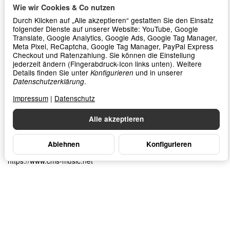
Bundesland: Baden-Württemberg
Wie wir Cookies & Co nutzen
E-Mail:
info@cms-music.net
Durch Klicken auf „Alle akzeptieren“ gestatten Sie den Einsatz
Homepage:
https://www.cms-music.net
folgender Dienste auf unserer Website: YouTube, Google
Angaben zur Produktsicherheit
Translate, Google Analytics, Google Ads, Google Tag Manager,
Meta Pixel, ReCaptcha, Google Tag Manager, PayPal Express
Herstellerinformationen:
Checkout und Ratenzahlung. Sie können die Einstellung
Mad Professor Amplification Oy
jederzeit ändern (Fingerabdruck-Icon links unten). Weitere
Lemminkäisenkatu 5
Details finden Sie unter
und in unserer
Konfigurieren
Tampere, Finnland, 33540
.
Datenschutzerklärung
info@mpamp.com
Impressum
|
Datenschutz
www.mpamp.com
Verantwortliche Person:
Jürgen Kirschner
Alle akzeptieren
Vordergasse 15
Baden-Württemberg
Fauerbach v.d.H, Deutschland, 35510
Ablehnen
Konfigurieren
info@cms-music.net
https://www.cms-music.net
Frage zum Artikel
Mad Professor - Forest Green
Compressor- Factory made
219,00 €