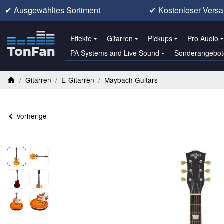
✔
Ausgewähltes Sortiment
✔
Kostenloser Versa
Effekte
Gitarren
Pickups
Pro Audio
PA Systems and Live Sound
Sonderangebot
/
Gitarren
/
E-Gitarren
/
Maybach Guitars
Startseite
Vorherige