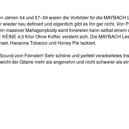
den Jahren 54 und 57–59 waren die Vorbilder für die MAYBACH
ieder neu definiert und eigentlich gibt es ihn gar nicht. Von Pe
: ein massiver Mahagonybody samt Innereien kann selbst einem d
KEINE 4,0 Kilo! Ohne Koffer, versteht sich. Die MAYBACH Leste
nset, Havanna Tobacco und Honey Pie lackiert.
er Sound vom Feinsten! Sehr schöne und perfekt verarbeitetes I
cht der Gitarre mehr als angenehm und nicht schwerer als eine 