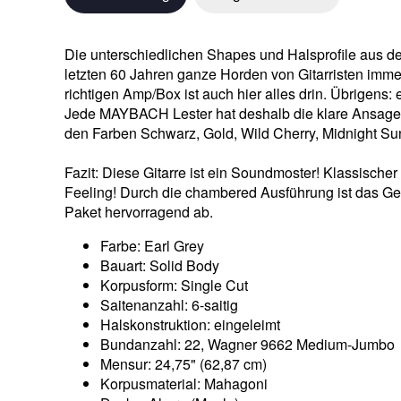
Die unterschiedlichen Shapes und Halsprofile aus 
letzten 60 Jahren ganze Horden von Gitarristen immer w
richtigen Amp/Box ist auch hier alles drin. Übrigens
Jede MAYBACH Lester hat deshalb die klare Ansage: 
den Farben Schwarz, Gold, Wild Cherry, Midnight Su
Fazit: Diese Gitarre ist ein Soundmoster! Klassisch
Feeling! Durch die chambered Ausführung ist das Gewi
Paket hervorragend ab.
Farbe: Earl Grey
Bauart: Solid Body
Korpusform: Single Cut
Saitenanzahl: 6-saitig
Halskonstruktion: eingeleimt
Bundanzahl: 22, Wagner 9662 Medium-Jumbo
Mensur: 24,75" (62,87 cm)
Korpusmaterial: Mahagoni