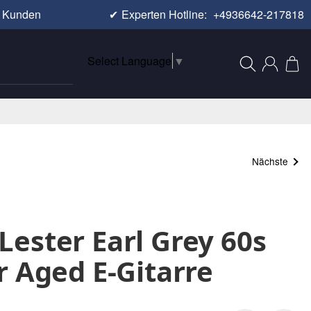
e Kunden
✔
Experten Hotline:
+4936642-217818
Select Language
▼
Nächste
ester Earl Grey 60s
r Aged E-Gitarre