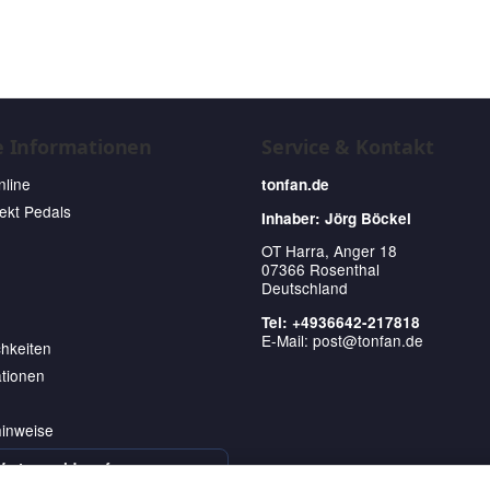
e Informationen
Service & Kontakt
nline
tonfan.de
fekt Pedals
Inhaber: Jörg Böckel
OT Harra, Anger 18
07366 Rosenthal
Deutschland
Tel: +4936642-217818
E-Mail:
post@tonfan.de
hkeiten
tionen
hinweise
Vertrag widerrufen