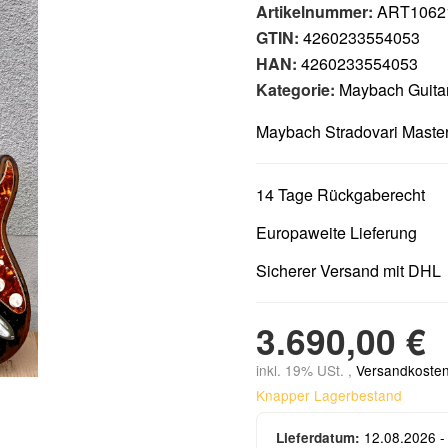
Artikelnummer:
ART1062
GTIN:
4260233554053
HAN:
4260233554053
Kategorie:
Maybach Guita
Maybach Stradovari Master
14 Tage Rückgaberecht
Europaweite Lieferung
Sicherer Versand mit DHL
3.690,00 €
inkl. 19% USt. ,
Versandkosten
Knapper Lagerbestand
12.08.2026 -
Lieferdatum: