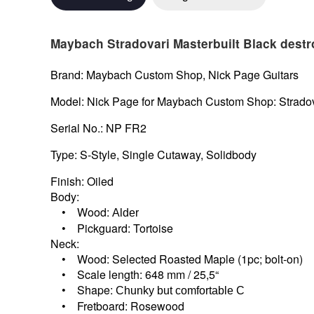
Maybach Stradovari Masterbuilt Black dest
Brand: Maybach Custom Shop, Nick Page Guitars
Model: Nick Page for Maybach Custom Shop: Stradov
Serial No.: NP FR2
Type: S-Style, Single Cutaway, Solidbody
Finish: Oiled
Body:
• Wood:
Alder
• Pickguard: Tortoise
Neck:
• Wood: Selected Roasted Maple (1pc; bolt-on)
• Scale length: 648 mm / 25,5“
• Shape:
Chunky but comfortable C
• Fretboard: Rosewood