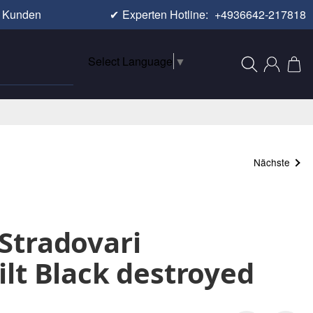
e Kunden
✔
Experten Hotline:
+4936642-217818
Select Language
▼
Nächste
Stradovari
lt Black destroyed