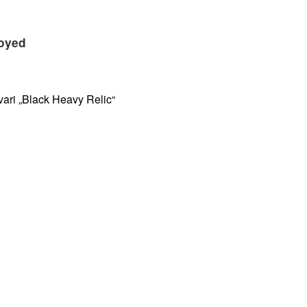
royed
ari „Black Heavy Relic“