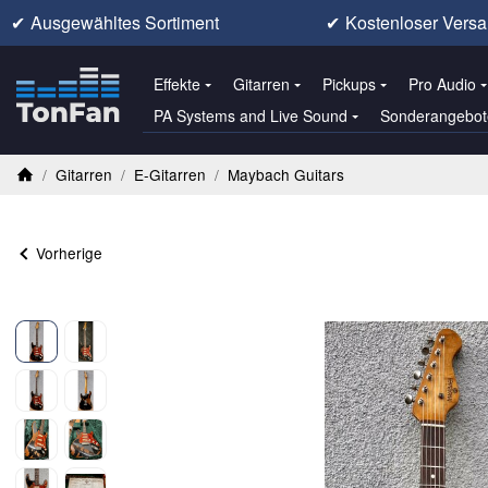
✔
Ausgewähltes Sortiment
✔
Kostenloser Versa
Effekte
Gitarren
Pickups
Pro Audio
PA Systems and Live Sound
Sonderangebot
/
Gitarren
/
E-Gitarren
/
Maybach Guitars
Startseite
Vorherige