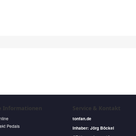
e Informationen
Service & Kontakt
nline
tonfan.de
fekt Pedals
Inhaber: Jörg Böckel