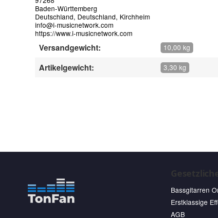
97268
Baden-Württemberg
Deutschland, Deutschland, Kirchheim
info@i-musicnetwork.com
https://www.i-musicnetwork.com
Versandgewicht:
10,00 kg
Artikelgewicht:
3,30 kg
Gesetzlich
Bassgitarren O
Erstklassige Ef
AGB