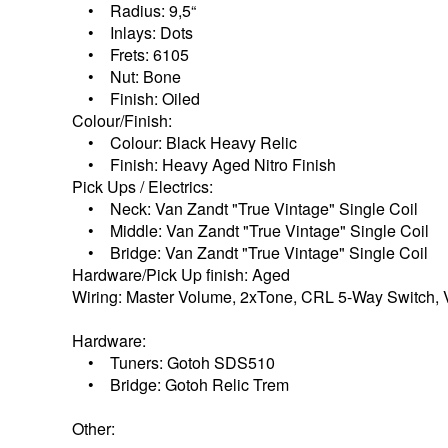
• Radius: 9,5“
• Inlays: Dots
• Frets: 6105
• Nut: Bone
• Finish: Oiled
Colour/Finish:
• Colour: Black Heavy Relic
• Finish: Heavy Aged Nitro Finish
Pick Ups / Electrics:
• Neck: Van Zandt "True Vintage" Single Coil
• Middle: Van Zandt "True Vintage" Single Coil
• Bridge: Van Zandt "True Vintage" Single Coil
Hardware/Pick Up finish: Aged
Wiring: Master Volume, 2xTone, CRL 5-Way Switch, 
Hardware:
• Tuners: Gotoh SDS510
• Bridge: Gotoh Relic Trem
Other: