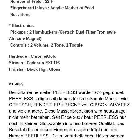
Number of Frets : 22 F
Fingerboard Inlays : Acrylic Mother of Pearl
Nut : Bone
* Electronics
Pickups : 2 Humbuckers (Gretsch Dual Filter Tron style
Alnico-v Magnet)
Controls : 2 Volume, 2 Tone, 1 Toggle
Hardware : Chrome/Gold
Strings : Daddario EXL116
Finishs : Black High Gloss
&nbsp;
Der Gitarrenhersteller PEERLESS wurde 1970 gegründet.
PEERLESS fertigte seit damals für so bekannte Marken wie
GRETSCH, FENDER, EPHIPHONE von GIBSON, ALVAREZ
und viele andere. Diese Massenproduktion wird heutzutage
nicht mehr betrieben. Seit Ende 2007 baut PEERLESS nur
noch in kleinen Stückzahlen in umso höherer Qualität. Das
Resultat dieser neuen Firmenphilosophie trägt nun den
Namen PEERLESS. Die zu verarbeitenden Hölzer werden