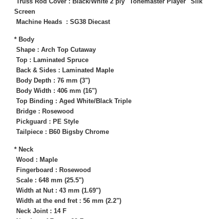
Truss Rod Cover : Black/White 2 ply "Tonemaster Player" Silk
Screen
Machine Heads : SG38 Diecast
* Body
Shape : Arch Top Cutaway
Top : Laminated Spruce
Back & Sides : Laminated Maple
Body Depth : 76 mm (3")
Body Width : 406 mm (16")
Top Binding : Aged White/Black Triple
Bridge : Rosewood
Pickguard : PE Style
Tailpiece : B60 Bigsby Chrome
* Neck
Wood : Maple
Fingerboard : Rosewood
Scale : 648 mm (25.5")
Width at Nut : 43 mm (1.69")
Width at the end fret : 56 mm (2.2")
Neck Joint : 14 F