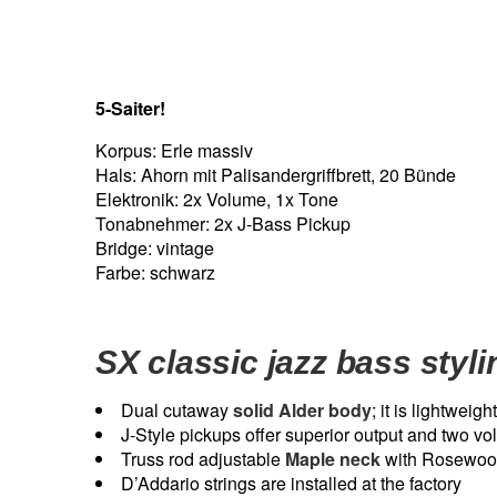
5-Saiter!
Korpus: Erle massiv
Hals: Ahorn mit Palisandergriffbrett, 20 Bünde
Elektronik: 2x Volume, 1x Tone
Tonabnehmer: 2x J-Bass Pickup
Bridge: vintage
Farbe: schwarz
SX classic jazz bass styli
Dual cutaway
solid Alder body
; it is lightweig
J-Style pickups offer superior output and two vo
Truss rod adjustable
Maple neck
with Rosewood 
D’Addario strings are installed at the factory