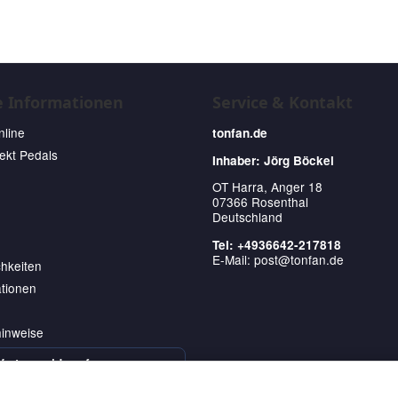
e Informationen
Service & Kontakt
nline
tonfan.de
fekt Pedals
Inhaber: Jörg Böckel
OT Harra, Anger 18
07366 Rosenthal
Deutschland
Tel: +4936642-217818
E-Mail:
post@tonfan.de
hkeiten
tionen
hinweise
Vertrag widerrufen