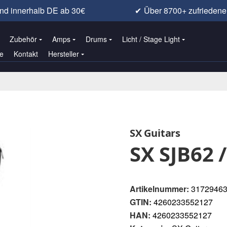
nd innerhalb DE ab 30€
✔
Über 8700+ zufrieden
Zubehör
Amps
Drums
Licht / Stage Light
e
Kontakt
Hersteller
SX Guitars
SX SJB62 /
Artikelnummer:
3172946
GTIN:
4260233552127
HAN:
4260233552127