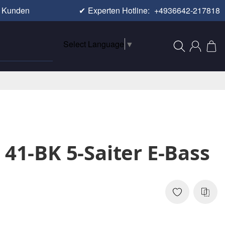
e Kunden
✔
Experten Hotline:
+4936642-217818
Select Language
▼
 41-BK 5-Saiter E-Bass
3