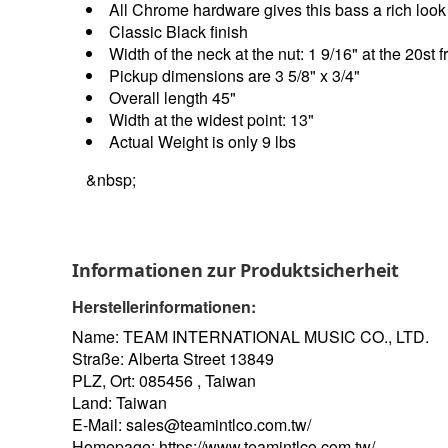
All Chrome hardware gives this bass a rich look
Classic Black finish
Width of the neck at the nut: 1 9/16" at the 20st fr
Pickup dimensions are 3 5/8" x 3/4"
Overall length 45"
Width at the widest point: 13"
Actual Weight is only 9 lbs
&nbsp;
Informationen zur Produktsicherheit
Herstellerinformationen:
Name: TEAM INTERNATIONAL MUSIC CO., LTD.
Straße: Alberta Street 13849
PLZ, Ort: 085456 , Taiwan
Land: Taiwan
E-Mail:
sales@teamintlco.com.tw/
Homepage:
https://www.teamintlco.com.tw/