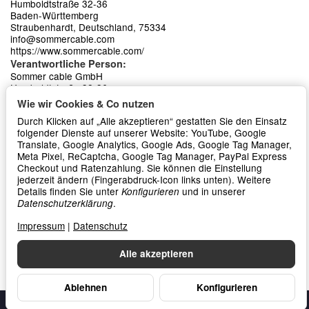
Humboldtstraße 32-36
Baden-Württemberg
Straubenhardt, Deutschland, 75334
info@sommercable.com
https://www.sommercable.com/
Verantwortliche Person:
Sommer cable GmbH
Humboldtstraße 32-36
Baden-Württemberg
Wie wir Cookies & Co nutzen
Straubenhardt, Deutschland, 75334
Durch Klicken auf „Alle akzeptieren“ gestatten Sie den Einsatz
info@sommercable.com
folgender Dienste auf unserer Website: YouTube, Google
https://www.sommercable.com/
Translate, Google Analytics, Google Ads, Google Tag Manager,
Meta Pixel, ReCaptcha, Google Tag Manager, PayPal Express
Checkout und Ratenzahlung. Sie können die Einstellung
Frage zum Artikel
jederzeit ändern (Fingerabdruck-Icon links unten). Weitere
Details finden Sie unter
und in unserer
Konfigurieren
.
Datenschutzerklärung
Impressum
|
Datenschutz
Alle akzeptieren
Ablehnen
Konfigurieren