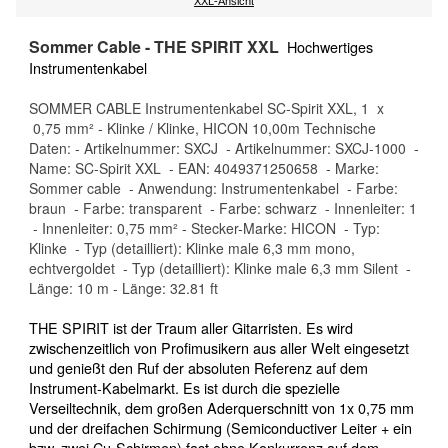
XXL-Ansicht
Sommer Cable - THE SPIRIT XXL
Hochwertiges
Instrumentenkabel
SOMMER CABLE Instrumentenkabel SC-Spirit XXL, 1 x
0,75 mm² - Klinke / Klinke, HICON 10,00m Technische
Daten: - Artikelnummer: SXCJ - Artikelnummer: SXCJ-1000 -
Name: SC-Spirit XXL - EAN: 4049371250658 - Marke:
Sommer cable - Anwendung: Instrumentenkabel - Farbe:
braun - Farbe: transparent - Farbe: schwarz - Innenleiter: 1
- Innenleiter: 0,75 mm² - Stecker-Marke: HICON - Typ:
Klinke - Typ (detailliert): Klinke male 6,3 mm mono,
echtvergoldet - Typ (detailliert): Klinke male 6,3 mm Silent -
Länge: 10 m - Länge: 32.81 ft
THE SPIRIT ist der Traum aller Gitarristen. Es wird
zwischenzeitlich von Profimusikern aus aller Welt eingesetzt
und genießt den Ruf der absoluten Referenz auf dem
Instrument-Kabelmarkt. Es ist durch die spezielle
Verseiltechnik, dem großen Aderquerschnitt von 1x 0,75 mm
und der dreifachen Schirmung (Semiconductiver Leiter + ein
bzw. zwei Cu-Schirmen) fast ohne Konkurrenz auf dem