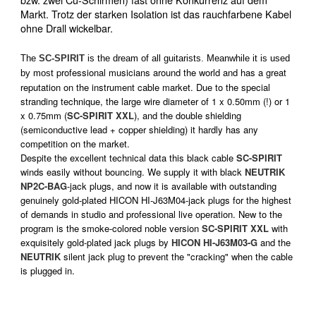
Markt. Trotz der starken Isolation ist das rauchfarbene Kabel
ohne Drall wickelbar.
The
SC-SPIRIT
is the dream of all guitarists. Meanwhile it is used
professional musicians around the world and has a great
by most
reputation on the instrument cable market. Due to the special
stranding technique, the large wire diameter of 1 x 0.50mm (!) or 1
x 0.75mm (
SC-SPIRIT XXL
), and the double shielding
(semiconductive lead + copper shielding) it hardly has any
competition on the market.
Despite the excellent technical data this black cable
SC-SPIRIT
winds easily without bouncing. We supply it with black
NEUTRIK
NP2C-BAG
-jack plugs, and now it is available with outstanding
genuinely gold-plated HICON HI-J63M04-jack plugs for the highest
of demands in studio and professional live operation. New to the
program is the smoke-colored noble version
SC-SPIRIT XXL
with
exquisitely gold-plated jack plugs by
HICON HI-J63M03-G
and the
NEUTRIK
silent jack plug to prevent the "cracking" when the cable
is plugged in.