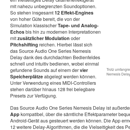
mit nahezu unbegrenzten Soundoptionen.
So stehen insgesamt
12 Effekt-Engines
von hoher Güte bereit, die von der
Simulation klassischer
Tape- und Analog-
Echos
bis hin zu modernen Interpretationen
mit
zusätzlicher Modulation
oder
Pitchshifting
reichen. Hierbei lässt sich
das Source Audio One Series Nemesis
Delay dank des durchdachten Bedienfeldes
schnell und intuitiv bedienen, wobei einmal
gefundene Sounds auf einem der
vier
Trotz umfangre
Nemesis Delay 
Speicherplätze
abgelegt werden können.
Unter Verwendung eines MIDI-Controllers
stehen darüber hinaus 128 frei belegbare
Presets zur Verfügung.
Das Source Audio One Series Nemesis Delay ist außerde
App
kompatibel, über die sämtliche Effektparameter beq
Android-Gerät aus gesteuert werden können. Die App ermö
12 weitere Delay-Algorithmen, die die Vielseitigkeit des 