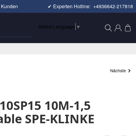
e Kunden
✔
Experten Hotline:
+4936642-217818
Select Language
▼
Nächste
10SP15 10M-1,5
able SPE-KLINKE