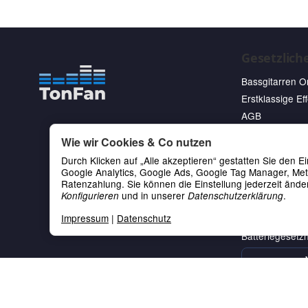
Gesetzlich
Bassgitarren O
Erstklassige Ef
AGB
Datenschutz
Wie wir Cookies & Co nutzen
Kontakt
Durch Klicken auf „Alle akzeptieren“ gestatten Sie den 
Widerrufsrecht
Google Analytics, Google Ads, Google Tag Manager, Me
Ratenzahlung. Sie können die Einstellung jederzeit änder
Zahlungsmöglic
und in unserer
.
Konfigurieren
Datenschutzerklärung
Versandinforma
Impressum
|
Datenschutz
Impressum
Batteriegesetz
Stagg SSP1