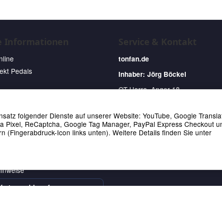
e Informationen
Service & Kontakt
nline
tonfan.de
fekt Pedals
Inhaber: Jörg Böckel
OT Harra, Anger 18
07366 Rosenthal
Deutschland
Einsatz folgender Dienste auf unserer Website: YouTube, Google Transla
Tel: +4936642-217818
ta Pixel, ReCaptcha, Google Tag Manager, PayPal Express Checkout u
E-Mail:
post@tonfan.de
n (Fingerabdruck-Icon links unten). Weitere Details finden Sie unter
hkeiten
tionen
hinweise
Vertrag widerrufen
0SP15 10M-1,5 Speakercable SPE-