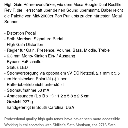
High Gain Röhrenverstärker, wie dem Mesa Boogie Dual Rectifier
Rev F, die Herrschaft über deinen Sound übernimmt. Dabei reicht
die Palette von Mid-2000er Pop Punk bis zu den härtesten Metal
Sounds.
- Distortion Pedal
- Seth Morrison Signature Pedal
- High Gain Distortion
- Regler für Gain, Presence, Volume, Bass, Middle, Treble
- 6,3 mm Mono-Klinken Ein- / Ausgang
- Bypass Fußschalter
- Status LED
- Stromversorgung via optionalem 9V DC Netzteil, 2,1 mm x 5,5
mm Hohlstecker, Polarität (-) innen
- Batteriebetrieb nicht unterstützt
- Stromaufnahme 53 mA
- Abmessungen (L x B x H) 11,2 x 5,8 x 2,5 cm
- Gewicht 227 g
- handgefertigt in South Carolina, USA
Professional quality high gain tones have never been more accessible.
Working in collaboration with Skillet’s Seth Morrison, the 2716 Seth