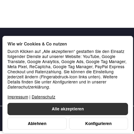
Wie wir Cookies & Co nutzen
Durch Klicken auf „Alle akzeptieren“ gestatten Sie den Einsatz
folgender Dienste auf unserer Website: YouTube, Google
Translate, Google Analytics, Google Ads, Google Tag Manager,
Meta Pixel, ReCaptcha, Google Tag Manager, PayPal Express
Checkout und Ratenzahlung. Sie können die Einstellung
Gesetzliche Informationen
jederzeit ändern (Fingerabdruck-Icon links unten). Weitere
Service & Kontakt
Details finden Sie unter
und in unserer
Konfigurieren
.
Datenschutzerklärung
Zahlung
Impressum
|
Datenschutz
Alle akzeptieren
Unsere Datenschutzerklärung
•
Unser Impressum
Ablehnen
Konfigurieren
Vertrag widerrufen