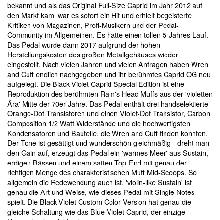
bekannt und als das Original Full-Size Caprid im Jahr 2012 auf
den Markt kam, war es sofort ein Hit und erhielt begeisterte
Kritiken von Magazinen, Profi-Musikern und der Pedal-
Community im Allgemeinen. Es hatte einen tollen 5-Jahres-Lauf.
Das Pedal wurde dann 2017 aufgrund der hohen
Herstellungskosten des großen Metallgehäuses wieder
eingestellt. Nach vielen Jahren und vielen Anfragen haben Wren
and Cuff endlich nachgegeben und ihr berühmtes Caprid OG neu
aufgelegt. Die Black-Violet Caprid Special Edition ist eine
Reproduktion des berühmten Ram's Head Muffs aus der 'violetten
Ära' Mitte der 70er Jahre. Das Pedal enthält drei handselektierte
Orange-Dot Transistoren und einen Violet-Dot Transistor, Carbon
Composition 1/2 Watt Widerstände und die hochwertigsten
Kondensatoren und Bauteile, die Wren and Cuff finden konnten.
Der Tone ist gesättigt und wunderschön gleichmäßig - dreht man
den Gain auf, erzeugt das Pedal ein 'warmes Meer' aus Sustain,
erdigen Bässen und einem satten Top-End mit genau der
richtigen Menge des charakteristischen Muff Mid-Scoops. So
allgemein die Redewendung auch ist, 'violin-like Sustain' ist
genau die Art und Weise, wie dieses Pedal mit Single Notes
spielt. Die Black-Violet Custom Color Version hat genau die
gleiche Schaltung wie das Blue-Violet Caprid, der einzige