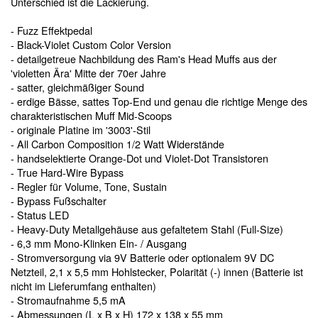
Unterschied ist die Lackierung.
- Fuzz Effektpedal
- Black-Violet Custom Color Version
- detailgetreue Nachbildung des Ram's Head Muffs aus der
'violetten Ära' Mitte der 70er Jahre
- satter, gleichmäßiger Sound
- erdige Bässe, sattes Top-End und genau die richtige Menge des
charakteristischen Muff Mid-Scoops
- originale Platine im '3003'-Stil
- All Carbon Composition 1/2 Watt Widerstände
- handselektierte Orange-Dot und Violet-Dot Transistoren
- True Hard-Wire Bypass
- Regler für Volume, Tone, Sustain
- Bypass Fußschalter
- Status LED
- Heavy-Duty Metallgehäuse aus gefaltetem Stahl (Full-Size)
- 6,3 mm Mono-Klinken Ein- / Ausgang
- Stromversorgung via 9V Batterie oder optionalem 9V DC
Netzteil, 2,1 x 5,5 mm Hohlstecker, Polarität (-) innen (Batterie ist
nicht im Lieferumfang enthalten)
- Stromaufnahme 5,5 mA
- Abmessungen (L x B x H) 172 x 138 x 55 mm