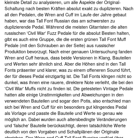
kleinste Detail zu analysieren, um alle Aspekte der Original-
Schaltung nach besten Kräften absolut exakt zu duplizieren. Nach
all den Pedalen, die Wren and Cuff im Laufe der Jahre gebaut
haben, war das Tall Font Russian das am schwersten zu
duplizierende Pedal. Während die meisten Gitarristen die alten
russischen 'Civil War' Fuzz Pedale für die absolut Besten halten,
gibt es auch eine Gruppe, die die ersten grünen Tall Font Muff
Pedale (mit den Schrauben an der Seite) aus russischer
Produktion bevorzugt. Nach einer genauen Untersuchung fanden
Wren and Cuff heraus, dass beide Versionen in Klang, Bauteilen
und Werten sehr ähnlich sind. Aber die Höhen sind in den Tall
Fonts präsenter und klarer, was zu einem offeneren Sound führt,
der für dieses Pedal einzigartig ist. Die Tall Fonts klingen nicht so
dunkel, was ihnen eine rauere, direktere Note verleiht, die bei den
'Civil War' Muffs nicht zu finden ist. Die getesteten Vintage Pedale
hatten alle einige Unstimmigkeiten und Abweichungen in den
verwendeten Bauteilen und sogar den Potis, also entschied man
sich bei Wren and Cuff für ein besonders gut klingendes Pedal
als Vorlage und passte die Bauteile und Werte so genau wie
möglich an. Dabei wurden auch altersbedingte Veränderungen
und 'falsche' Bauteile berücksichtigt, deren tatsächliche Werte
deutlich von den Vorgaben und Schaltplänen der Originale
abwichen. Das Wren and Cuff Tall Font Russian verfügt über