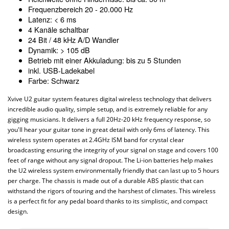
Frequenzbereich 20 - 20.000 Hz
Latenz: < 6 ms
4 Kanäle schaltbar
24 Bit / 48 kHz A/D Wandler
Dynamik: > 105 dB
Betrieb mit einer Akkuladung: bis zu 5 Stunden
inkl. USB-Ladekabel
Farbe: Schwarz
Xvive U2 guitar system features digital wireless technology that delivers
incredible audio quality, simple setup, and is extremely reliable for any
gigging musicians. It delivers a full 20Hz-20 kHz frequency response, so
you'll hear your guitar tone in great detail with only 6ms of latency. This
wireless system operates at 2.4GHz ISM band for crystal clear
broadcasting ensuring the integrity of your signal on stage and covers 100
feet of range without any signal dropout. The Li-ion batteries help makes
the U2 wireless system environmentally friendly that can last up to 5 hours
per charge. The chassis is made out of a durable ABS plastic that can
withstand the rigors of touring and the harshest of climates. This wireless
is a perfect fit for any pedal board thanks to its simplistic, and compact
design.