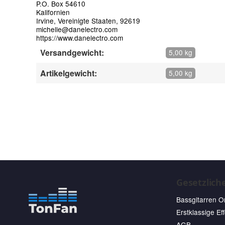
P.O. Box 54610
Kalifornien
Irvine, Vereinigte Staaten, 92619
michelle@danelectro.com
https://www.danelectro.com
Versandgewicht:
5,00 kg
Artikelgewicht:
5,00 kg
Gesetzlich
Bassgitarren O
Erstklassige Ef
AGB