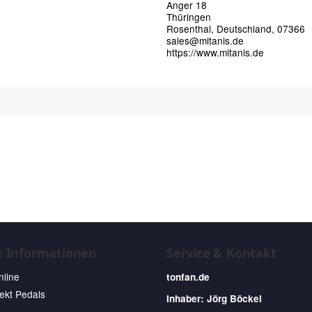
Anger 18
Thüringen
Rosenthal, Deutschland, 07366
sales@mitanis.de
https://www.mitanis.de
e Informationen
Service & Kontakt
nline
tonfan.de
fekt Pedals
Inhaber: Jörg Böckel