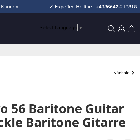
e Kunden
✔
Experten Hotline:
+4936642-217818
Select Language
▼
Nächste
o 56 Baritone Guitar
ckle Baritone Gitarre