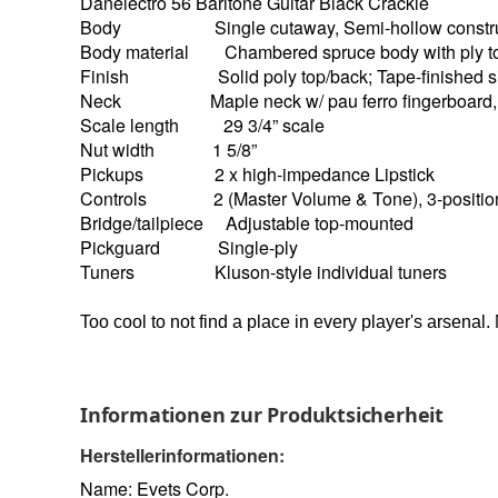
Danelectro 56 Baritone Guitar Black Crackle
Body Single cutaway, Semi-hollow constru
Body material Chambered spruce body with ply t
Finish Solid poly top/back; Tape-finished s
Neck Maple neck w/ pau ferro fingerboard, 2
Scale length 29 3/4” scale
Nut width 1 5/8”
Pickups 2 x high-impedance Lipstick
Controls 2 (Master Volume & Tone), 3-position 
Bridge/tailpiece Adjustable top-mounted
Pickguard Single-ply
Tuners Kluson-style individual tuners
Too cool to not find a place in every player's arsenal
Informationen zur Produktsicherheit
Herstellerinformationen:
Name: Evets Corp.