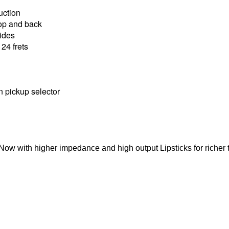
ction
op and back
ides
4 frets
pickup selector
. Now with higher impedance and high output Lipsticks for richer 