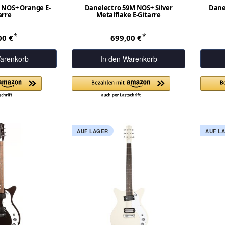
 NOS+ Orange E-
Danelectro 59M NOS+ Silver
Dane
arre
Metalflake E-Gitarre
*
*
00 €
699,00 €
arenkorb
In den Warenkorb
AUF LAGER
AUF L