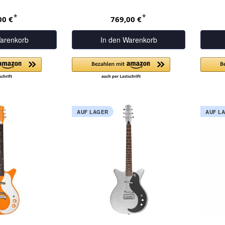
*
*
00 €
769,00 €
arenkorb
In den Warenkorb
AUF LAGER
AUF L