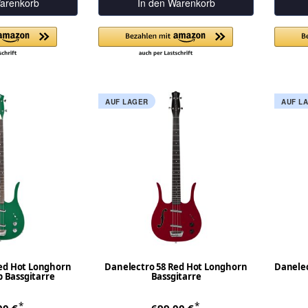
arenkorb
In den Warenkorb
AUF LAGER
AUF L
ed Hot Longhorn
Danelectro 58 Red Hot Longhorn
Danelec
p Bassgitarre
Bassgitarre
*
*