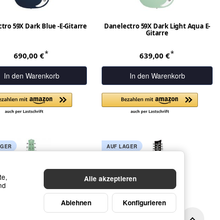
tro 59X Dark Blue -E-Gitarre
Danelectro 59X Dark Light Aqua E-
Gitarre
*
*
690,00 €
639,00 €
In den Warenkorb
In den Warenkorb
AGER
AUF LAGER
te,
Alle akzeptieren
nd
Ablehnen
Konfigurieren