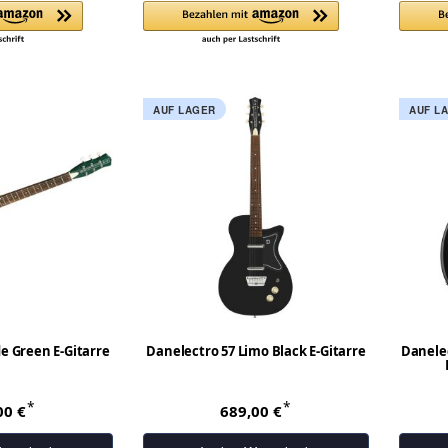
AUF LAGER
AUF L
e Green E-Gitarre
Danelectro 57 Limo Black E-Gitarre
Danelec
*
*
00 €
689,00 €