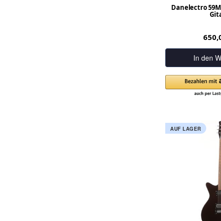
Danelectro 59M
Git
650,
In den W
AUF LAGER