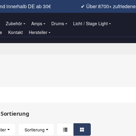
nd innerhalb DE ab 30€
✔
Über 8700+ zufrieden
Zubehör
Amps
Drums
Licht / Stage Light
e
Kontakt
Hersteller
 Sortierung
ller
Sortierung