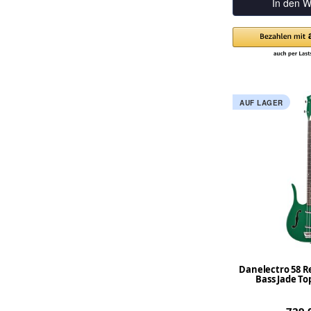
In den W
AUF LAGER
Danelectro 58 R
Bass Jade To