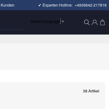
e Kunden
✔
Experten Hotline:
+4936642-217818
Select Language
▼
38 Artikel