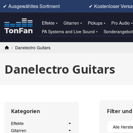
✔
Ausgewähltes Sortiment
✔
Kostenloser Versa
Effekte
Gitarren
Pickups
Pro Audio
PA Systems and Live Sound
Sonderangebot
/
Danelectro Guitars
Startseite
Danelectro Guitars
Filter und
Kategorien
Effekte
Alle Herste
Gitarren