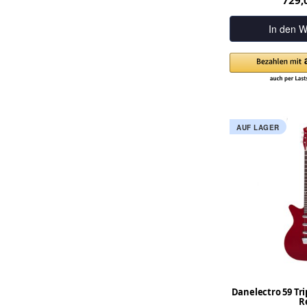
729,
In den W
AUF LAGER
Danelectro 59 Trip
R