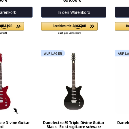
00 €
699,00 €
arenkorb
In den Warenkorb
AUF LAGER
AUF L
le Divine Guitar -
Danelectro 59 Triple Divine Guitar
Danel
ed
Black - Elektrogitarre schwarz