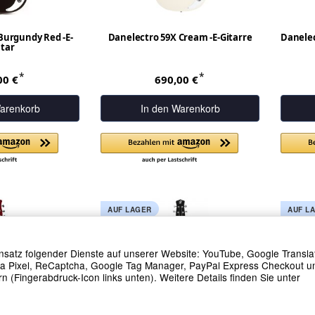
Burgundy Red -E-
Danelectro 59X Cream -E-Gitarre
Danelec
tar
*
*
00 €
690,00 €
arenkorb
In den Warenkorb
AUF LAGER
AUF L
Einsatz folgender Dienste auf unserer Website: YouTube, Google Transla
ta Pixel, ReCaptcha, Google Tag Manager, PayPal Express Checkout u
n (Fingerabdruck-Icon links unten). Weitere Details finden Sie unter