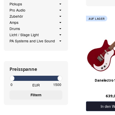
Pickups
Pro Audio
Zubehör
AUF LAGER
Amps
Drums
Licht / Stage Light
PA Systems and Live Sound
Preisspanne
Danelectro 1
EUR
Filtern
639,
In den W