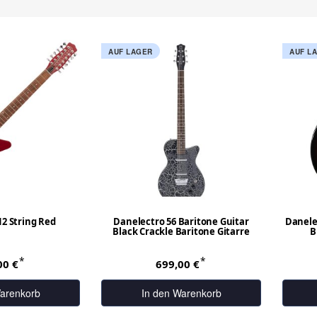
AUF LAGER
AUF L
2 String Red
Danelectro 56 Baritone Guitar
Danele
Black Crackle Baritone Gitarre
B
*
*
00 €
699,00 €
arenkorb
In den Warenkorb