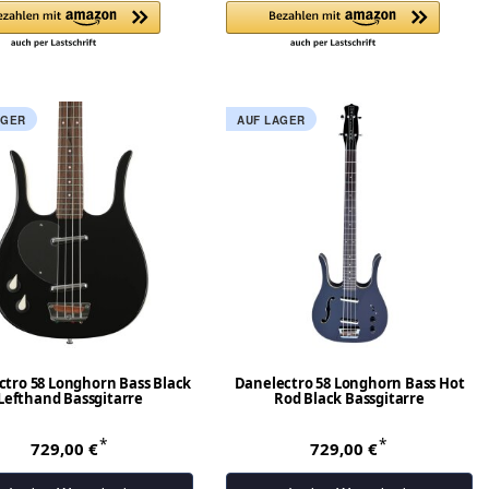
AGER
AUF LAGER
tro 58 Longhorn Bass Black
Danelectro 58 Longhorn Bass Hot
Lefthand Bassgitarre
Rod Black Bassgitarre
*
*
729,00 €
729,00 €